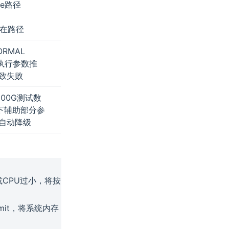
le路径
所在路径
RMAL
执行参数推
致失败
00G测试数
况下辅助部分参
自动降级
或CPU过小，将按
mit，将系统内存