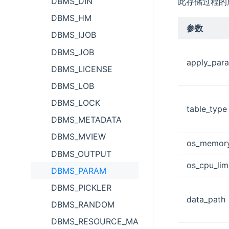
DBMS_DIN
此存储过程的
DBMS_HM
参数
DBMS_IJOB
DBMS_JOB
apply_par
DBMS_LICENSE
DBMS_LOB
DBMS_LOCK
table_type
DBMS_METADATA
DBMS_MVIEW
os_memory
DBMS_OUTPUT
os_cpu_lim
DBMS_PARAM
DBMS_PICKLER
data_path
DBMS_RANDOM
DBMS_RESOURCE_MANAGER