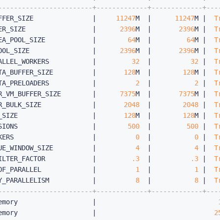
------------------------+-------------+-------------+---
FFER_SIZE               |     
11247
M  |      
11247
M |  
T
ER_SIZE                 |      
2396
M  |       
2396
M |  
T
EA_POOL_SIZE            |        
64
M  |         
64
M |  
T
OOL_SIZE                |      
2396
M  |       
2396
M |  
T
ALLEL_WORKERS           |         
32
  |          
32
 |  
T
TA_BUFFER_SIZE          |       
128
M  |        
128
M |  
T
TA_PRELOADERS           |          
2
  |           
2
 |  
T
R_VM_BUFFER_SIZE        |      
7375
M  |       
7375
M |  
T
R_BULK_SIZE             |       
2048
  |        
2048
 |  
T
_SIZE                   |       
128
M  |        
128
M |  
T
SIONS                   |        
500
  |         
500
 |  
T
KERS                    |          
0
  |           
0
 |  
T
UE_WINDOW_SIZE          |          
4
  |           
4
 |  
T
ILTER_FACTOR            |         
.3
  |          
.3
 |  
T
OF_PARALLEL             |          
1
  |           
1
 |  
T
Y_PARALLELISM           |          
8
  |           
8
 |  
T
------------------------+-------------+-------------+---
emory                   |                               
emory                   |                              
2