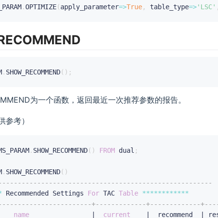
_PARAM
.
OPTIMIZE
(
apply_parameter
=>
True
,
 table_type
=>
'LSC'
RECOMMEND
M
.
SHOW_RECOMMEND
(
)
;
COMMEND为一个函数，返回最近一次推荐参数的报告。
供参考）
MS_PARAM
.
SHOW_RECOMMEND
(
)
FROM
 dual
;
M
.
SHOW_RECOMMEND
(
)
-------------------------------------------------------
*
 Recommended Settings 
For
 TAC 
Table
**
**
**
**
**
**
------------------------+-------------+-------------+---
    
name
                |  
current