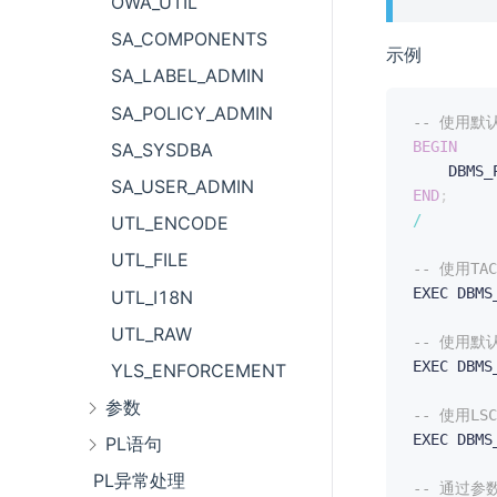
OWA_UTIL
SA_COMPONENTS
示例
SA_LABEL_ADMIN
SA_POLICY_ADMIN
-- 使用
BEGIN
SA_SYSDBA
    DBMS_
SA_USER_ADMIN
END
;
/
UTL_ENCODE
UTL_FILE
-- 使用T
EXEC DBMS
UTL_I18N
UTL_RAW
-- 使用默
EXEC DBMS
YLS_ENFORCEMENT
参数
-- 使用L
EXEC DBMS
PL语句
PL异常处理
-- 通过参