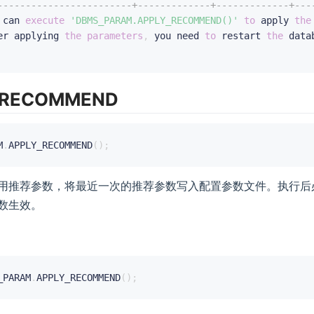
------------------------+-------------+-------------+---
 can 
execute
'DBMS_PARAM.APPLY_RECOMMEND()'
to
 apply 
the
er applying 
the
parameters
,
 you need 
to
 restart 
the
 data
_RECOMMEND
M
.
APPLY_RECOMMEND
(
)
;
用推荐参数，将最近一次的推荐参数写入配置参数文件。执行后
数生效。
_PARAM
.
APPLY_RECOMMEND
(
)
;