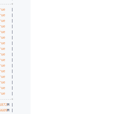
------+
rue
   |

rue
   |

rue
   |

rue
   |

rue
   |

rue
   |

rue
   |

rue
   |

rue
   |

rue
   |

rue
   |

rue
   |

rue
   |

rue
   |

rue
   |

rue
------+
1872
M |

5609