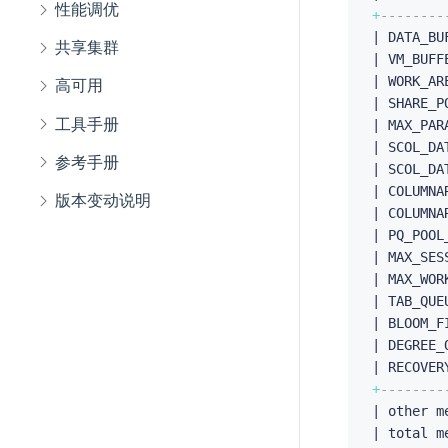
性能调优
+
--------
| DATA_BU
共享集群
| VM_BUFF
| WORK_AR
高可用
| SHARE_P
工具手册
| MAX_PAR
| SCOL_DA
参考手册
| SCOL_DA
| COLUMNA
版本变动说明
| COLUMNA
| PQ_POOL
| MAX_SES
| MAX_WOR
| TAB_QUE
| BLOOM_F
| DEGREE_
| RECOVER
+
--------
| other m
| total m