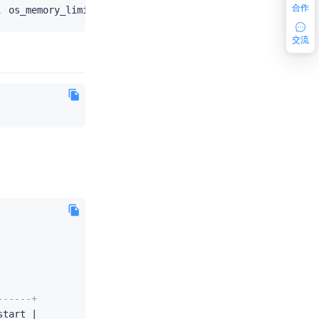
合作
,
 os_memory_limit
=>
100
,
 os_cpu_limit
=>
100
,
 scene
=>
'TPCH'
交流
------+