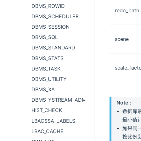
DBMS_ROWID
redo_path
DBMS_SCHEDULER
DBMS_SESSION
DBMS_SQL
scene
DBMS_STANDARD
DBMS_STATS
scale_fact
DBMS_TASK
DBMS_UTILITY
DBMS_XA
DBMS_YSTREAM_ADM
Note
：
HIST_CHECK
数据库最
最小值
LBAC$SA_LABELS
如果同一
LBAC_CACHE
按比例