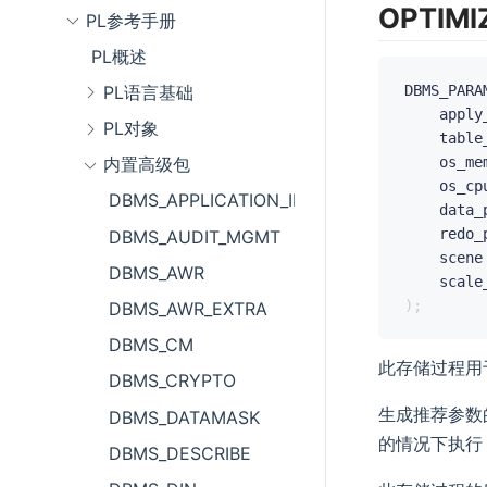
OPTIMI
PL参考手册
PL概述
DBMS_PARA
PL语言基础
	appl
PL对象
	tabl
	os_m
内置高级包
	os_c
DBMS_APPLICATION_INFO
	data
	redo
DBMS_AUDIT_MGMT
	scen
DBMS_AWR
)
;
DBMS_AWR_EXTRA
DBMS_CM
此存储过程用
DBMS_CRYPTO
生成推荐参数的
DBMS_DATAMASK
的情况下执行
DBMS_DESCRIBE