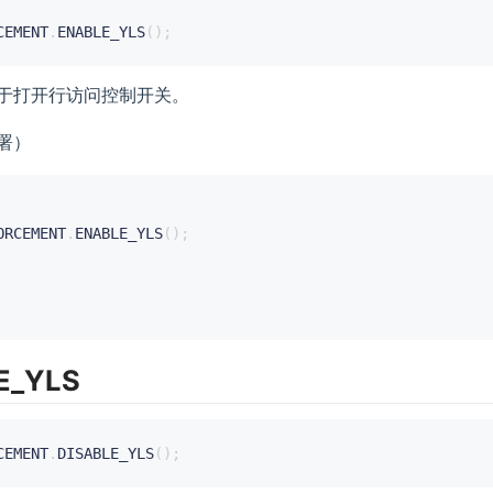
CEMENT
.
ENABLE_YLS
(
)
;
于打开行访问控制开关。
署）
ORCEMENT
.
ENABLE_YLS
(
)
;
E_YLS
CEMENT
.
DISABLE_YLS
(
)
;