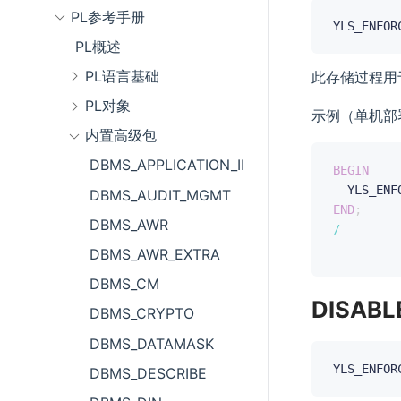
PL参考手册
YLS_ENFOR
PL概述
PL语言基础
此存储过程用
PL对象
示例（单机部
内置高级包
DBMS_APPLICATION_INFO
BEGIN
  YLS_ENF
DBMS_AUDIT_MGMT
END
;
DBMS_AWR
/
DBMS_AWR_EXTRA
DBMS_CM
DISABL
DBMS_CRYPTO
DBMS_DATAMASK
YLS_ENFOR
DBMS_DESCRIBE