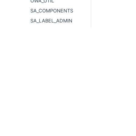
OWA_UTIL
SA_COMPONENTS
SA_LABEL_ADMIN
SA_POLICY_ADMIN
SA_SYSDBA
SA_USER_ADMIN
UTL_ENCODE
UTL_FILE
400 838
0400
UTL_I18N
UTL_RAW
邮箱：info@yashandb.com
YLS_ENFORCEMENT
地址：广东省深圳市龙华区民宝路红山6979园区25座5-10
参数
PL语句
PL异常处理