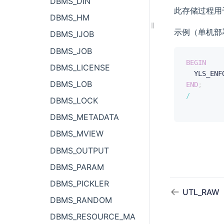
DBMS_DIN
此存储过程用
DBMS_HM
示例（单机部
DBMS_IJOB
DBMS_JOB
BEGIN
DBMS_LICENSE
  YLS_ENF
DBMS_LOB
END
;
/
DBMS_LOCK
DBMS_METADATA
DBMS_MVIEW
DBMS_OUTPUT
DBMS_PARAM
DBMS_PICKLER
UTL_RAW
DBMS_RANDOM
DBMS_RESOURCE_MANAGER