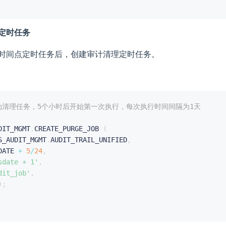
定时任务
时间点定时任务后，创建审计清理定时任务。
自动清理任务，5个小时后开始第一次执行，每次执行时间间隔为1天
DIT_MGMT
.
CREATE_PURGE_JOB 
(
S_AUDIT_MGMT
.
AUDIT_TRAIL_UNIFIED
,
DATE 
+
5
/
24
,
sdate + 1'
,
dit_job'
,
)
;