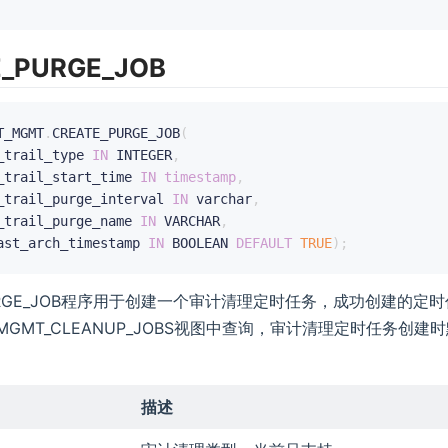
_PURGE_JOB
T_MGMT
.
CREATE_PURGE_JOB
(
_trail_type 
IN
 INTEGER
,
_trail_start_time 
IN
timestamp
,
_trail_purge_interval 
IN
 varchar
,
_trail_purge_name 
IN
 VARCHAR
,
ast_arch_timestamp 
IN
 BOOLEAN 
DEFAULT
TRUE
)
;
PURGE_JOB程序用于创建一个审计清理定时任务，成功创建的定
IT_MGMT_CLEANUP_JOBS视图中查询，审计清理定时任务创
描述