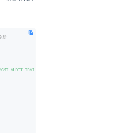
刷新
MGMT.AUDIT_TRAIL_UNIFIED, sysdate-30);END;'
,