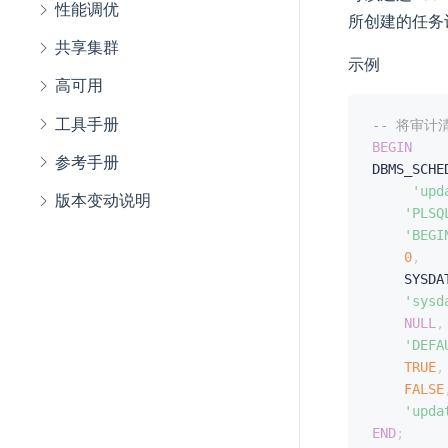
性能调优
所创建的任务计
共享集群
示例
高可用
工具手册
-- 将审
BEGIN
参考手册
DBMS_SCHE
'upd
版本变动说明
'PLSQ
'BEGI
0
,
    SYSDA
'sysd
NULL
,
'DEFA
TRUE
,
FALSE
'upda
END
;