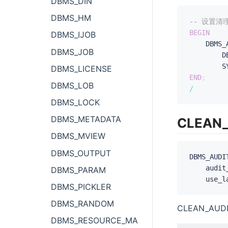
DBMS_DIN
DBMS_HM
-- 设置清
BEGIN
DBMS_IJOB
    DBMS_
DBMS_JOB
        D
        S
DBMS_LICENSE
END
;
DBMS_LOB
/
DBMS_LOCK
DBMS_METADATA
CLEAN_
DBMS_MVIEW
DBMS_OUTPUT
DBMS_AUDI
    audit
DBMS_PARAM
    use_l
DBMS_PICKLER
DBMS_RANDOM
CLEAN_AU
DBMS_RESOURCE_MANAGER