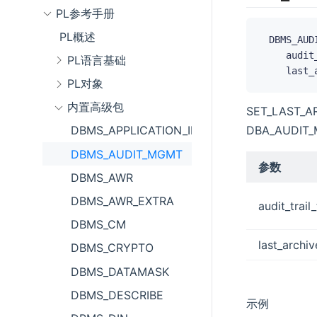
PL参考手册
PL概述
 DBMS_AUD
    audit
PL语言基础
    last_
PL对象
内置高级包
SET_LAS
DBA_AUDIT
DBMS_APPLICATION_INFO
DBMS_AUDIT_MGMT
参数
DBMS_AWR
DBMS_AWR_EXTRA
audit_trail
DBMS_CM
last_archi
DBMS_CRYPTO
DBMS_DATAMASK
DBMS_DESCRIBE
示例