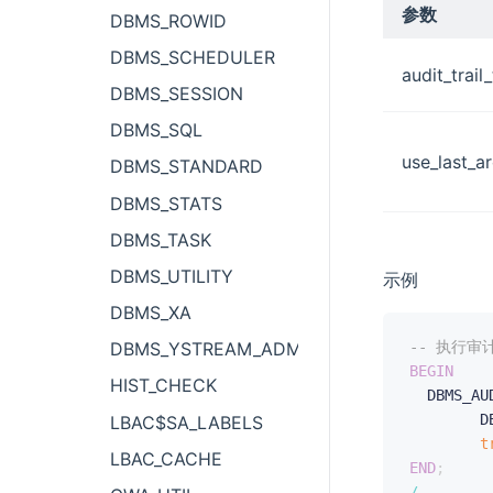
参数
DBMS_ROWID
DBMS_SCHEDULER
audit_trail
DBMS_SESSION
DBMS_SQL
use_last_a
DBMS_STANDARD
DBMS_STATS
DBMS_TASK
DBMS_UTILITY
示例
DBMS_XA
DBMS_YSTREAM_ADM
-- 执行
BEGIN
HIST_CHECK
  DBMS_AU
        D
LBAC$SA_LABELS
t
LBAC_CACHE
END
;
/