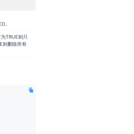
IED。
为TRUE则只
SE则删除所有