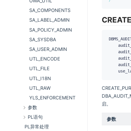
OWA_UTIL
SA_COMPONENTS
CREATE
SA_LABEL_ADMIN
SA_POLICY_ADMIN
SA_SYSDBA
DBMS_AUDI
    audit
SA_USER_ADMIN
    audit
    audit
UTL_ENCODE
    audit
UTL_FILE
    use_l
UTL_I18N
CREATE_
UTL_RAW
DBA_AUD
YLS_ENFORCEMENT
启。
参数
PL语句
参数
PL异常处理