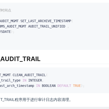
理时间点
AUDIT_MGMT
.
SET_LAST_ARCHIVE_TIMESTAMP
(
BMS_AUDIT_MGMT
.
AUDIT_TRAIL_UNIFIED 
,
YSDATE
)
;
AUDIT_TRAIL
T_MGMT
.
CLEAN_AUDIT_TRAIL
(
_trail_type 
IN
 INTEGER
,
ast_arch_timestamp 
IN
 BOOLEAN 
DEFAULT
TRUE
)
;
DIT_TRAIL程序用于进行审计日志内容清理。