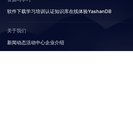
软件下载
学习
培训认证
知识库
在线体验YashanDB
关于我们
新闻动态
活动中心
企业介绍
YashanDB
崖山数据库系统YashanDB是深圳计算科学研究院自主设计
研发的新型数据库管理系统，融入原创的有界计算、近似计
算、并行可扩展和跨模融合计算理论，可满足金融、政企、
能源等关键行业对高性能、高并发及高安全性的要求。