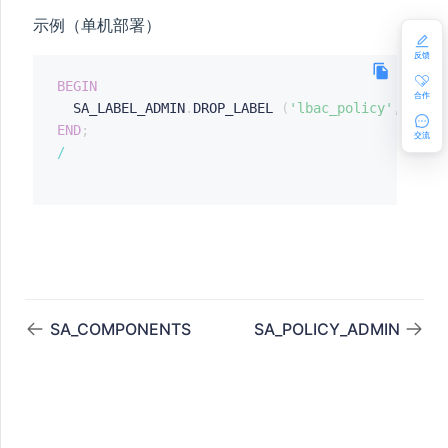
示例（单机部署）
反馈
BEGIN
合作
  SA_LABEL_ADMIN
.
DROP_LABEL 
(
'lbac_policy'
,
1001
END
;
交流
/
SA_COMPONENTS
SA_POLICY_ADMIN