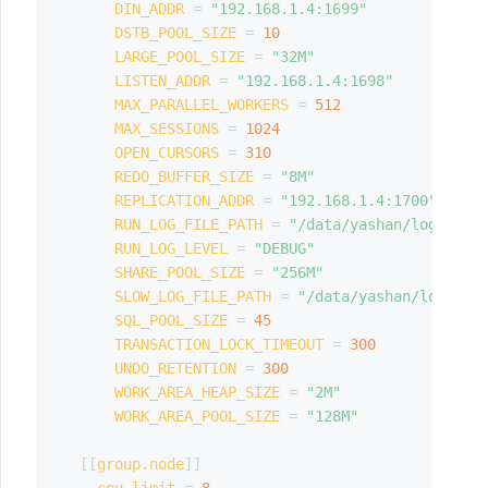
DIN_ADDR
=
"192.168.1.4:1699"
DSTB_POOL_SIZE
=
10
LARGE_POOL_SIZE
=
"32M"
LISTEN_ADDR
=
"192.168.1.4:1698"
MAX_PARALLEL_WORKERS
=
512
MAX_SESSIONS
=
1024
OPEN_CURSORS
=
310
REDO_BUFFER_SIZE
=
"8M"
REPLICATION_ADDR
=
"192.168.1.4:1700"
RUN_LOG_FILE_PATH
=
"/data/yashan/log"
RUN_LOG_LEVEL
=
"DEBUG"
SHARE_POOL_SIZE
=
"256M"
SLOW_LOG_FILE_PATH
=
"/data/yashan/log"
SQL_POOL_SIZE
=
45
TRANSACTION_LOCK_TIMEOUT
=
300
UNDO_RETENTION
=
300
WORK_AREA_HEAP_SIZE
=
"2M"
WORK_AREA_POOL_SIZE
=
"128M"
[
[
group.node
]
]