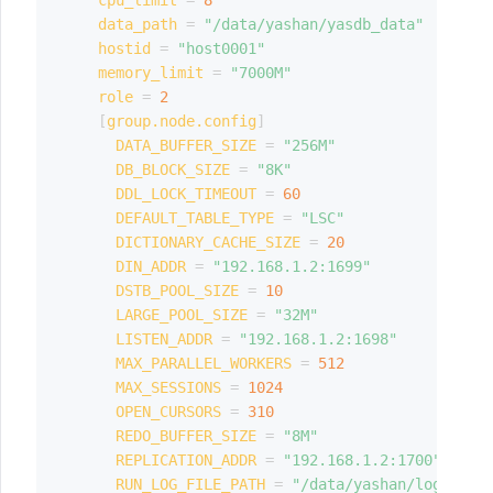
cpu_limit
=
8
data_path
=
"/data/yashan/yasdb_data"
hostid
=
"host0001"
memory_limit
=
"7000M"
role
=
2
[
group.node.config
]
DATA_BUFFER_SIZE
=
"256M"
DB_BLOCK_SIZE
=
"8K"
DDL_LOCK_TIMEOUT
=
60
DEFAULT_TABLE_TYPE
=
"LSC"
DICTIONARY_CACHE_SIZE
=
20
DIN_ADDR
=
"192.168.1.2:1699"
DSTB_POOL_SIZE
=
10
LARGE_POOL_SIZE
=
"32M"
LISTEN_ADDR
=
"192.168.1.2:1698"
MAX_PARALLEL_WORKERS
=
512
MAX_SESSIONS
=
1024
OPEN_CURSORS
=
310
REDO_BUFFER_SIZE
=
"8M"
REPLICATION_ADDR
=
"192.168.1.2:1700"
RUN_LOG_FILE_PATH
=
"/data/yashan/log"