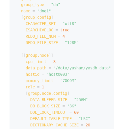
group_type
=
"dn"
name
=
"dng1"
[
group.config
]
CHARACTER_SET
=
"utf8"
ISARCHIVELOG
=
true
REDO_FILE_NUM
=
4
REDO_FILE_SIZE
=
"128M"
[
[
group.node
]
]
cpu_limit
=
8
data_path
=
"/data/yashan/yasdb_data"
hostid
=
"host0003"
memory_limit
=
"7000M"
role
=
1
[
group.node.config
]
DATA_BUFFER_SIZE
=
"256M"
DB_BLOCK_SIZE
=
"8K"
DDL_LOCK_TIMEOUT
=
60
DEFAULT_TABLE_TYPE
=
"LSC"
DICTIONARY_CACHE_SIZE
=
20