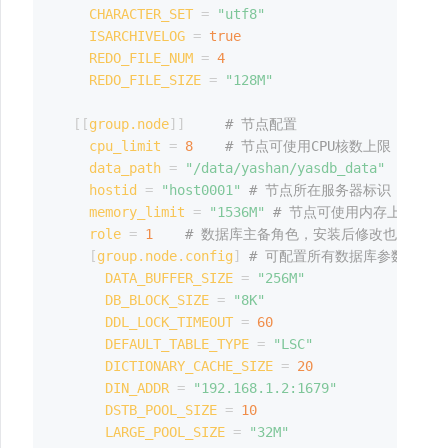
CHARACTER_SET
=
"utf8"
ISARCHIVELOG
=
true
REDO_FILE_NUM
=
4
REDO_FILE_SIZE
=
"128M"
[
[
group.node
]
]
# 节点配置
cpu_limit
=
8
# 节点可使用CPU核数上限
data_path
=
"/data/yashan/yasdb_data"
# 为
hostid
=
"host0001"
# 节点所在服务器标识，安装
memory_limit
=
"1536M"
# 节点可使用内存上限，跟
role
=
1
# 数据库主备角色，安装后修改也不会生
[
group.node.config
]
# 可配置所有数据库参数，不
DATA_BUFFER_SIZE
=
"256M"
DB_BLOCK_SIZE
=
"8K"
DDL_LOCK_TIMEOUT
=
60
DEFAULT_TABLE_TYPE
=
"LSC"
DICTIONARY_CACHE_SIZE
=
20
DIN_ADDR
=
"192.168.1.2:1679"
DSTB_POOL_SIZE
=
10
LARGE_POOL_SIZE
=
"32M"