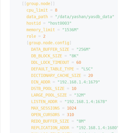
[
[
group.node
]
]
cpu_limit
=
8
data_path
=
"/data/yashan/yasdb_data"
hostid
=
"host0003"
memory_limit
=
"1536M"
role
=
2
[
group.node.config
]
DATA_BUFFER_SIZE
=
"256M"
DB_BLOCK_SIZE
=
"8K"
DDL_LOCK_TIMEOUT
=
60
DEFAULT_TABLE_TYPE
=
"LSC"
DICTIONARY_CACHE_SIZE
=
20
DIN_ADDR
=
"192.168.1.4:1679"
DSTB_POOL_SIZE
=
10
LARGE_POOL_SIZE
=
"32M"
LISTEN_ADDR
=
"192.168.1.4:1678"
MAX_SESSIONS
=
1024
OPEN_CURSORS
=
310
REDO_BUFFER_SIZE
=
"8M"
REPLICATION_ADDR
=
"192.168.1.4:1680"