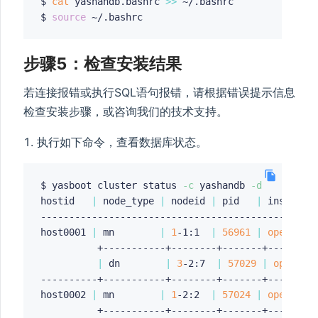
$ 
cat
 yashandb.bashrc 
>>
 ~/.bashrc

$ 
source
步骤5：检查安装结果
若连接报错或执行SQL语句报错，请根据错误提示信息
检查安装步骤，或咨询我们的技术支持。
执行如下命令，查看数据库状态。
$ yasboot cluster status 
-c
 yashandb 
-d
hostid   
|
 node_type 
|
 nodeid 
|
 pid   
|
 instance
-------------------------------------------------
host0001 
|
 mn        
|
1
-1:1  
|
56961
|
open
          +-----------+--------+-------+---------
|
 dn        
|
3
-2:7  
|
57029
|
open
----------+-----------+--------+-------+---------
host0002 
|
 mn        
|
1
-2:2  
|
57024
|
open
          +-----------+--------+-------+---------