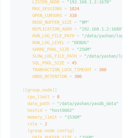
LISTEN_ADDR
=
"192.168.1.2:1678"
MAX_SESSIONS
=
1024
OPEN_CURSORS
=
310
REDO_BUFFER_SIZE
=
"8M"
REPLICATION_ADDR
=
"192.168.1.2:1680"
RUN_LOG_FILE_PATH
=
"/data/yashan/log"
RUN_LOG_LEVEL
=
"DEBUG"
SHARE_POOL_SIZE
=
"256M"
SLOW_LOG_FILE_PATH
=
"/data/yashan/log"
SQL_POOL_SIZE
=
45
TRANSACTION_LOCK_TIMEOUT
=
300
UNDO_RETENTION
=
300
[
[
group.node
]
]
cpu_limit
=
8
data_path
=
"/data/yashan/yasdb_data"
hostid
=
"host0002"
memory_limit
=
"1536M"
role
=
2
[
group.node.config
]
DATA_BUFFER_SIZE
=
"256M"