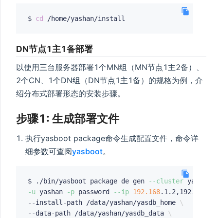
$ 
cd
DN节点1主1备部署
以使用三台服务器部署1个MN组（MN节点1主2备）、
2个CN、1个DN组（DN节点1主1备）的规格为例，介
绍分布式部署形态的安装步骤。
步骤1: 生成部署文件
执行yasboot package命令生成配置文件，命令详
细参数可查阅
yasboot
。
$ ./bin/yasboot package de gen 
--cluster
 yashand
-u
 yashan 
-p
 password 
--ip
192.168
.1.2,192.168.1
--install-path /data/yashan/yasdb_home 
\
--data-path /data/yashan/yasdb_data 
\