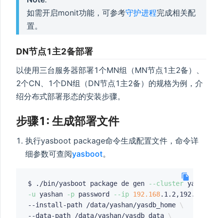
如需开启monit功能，可参考
守护进程
完成相关配
置。
DN节点1主2备部署
以使用三台服务器部署1个MN组（MN节点1主2备）、
2个CN、1个DN组（DN节点1主2备）的规格为例，介
绍分布式部署形态的安装步骤。
步骤1: 生成部署文件
执行yasboot package命令生成配置文件，命令详
细参数可查阅
yasboot
。
$ ./bin/yasboot package de gen 
--cluster
 yashand
-u
 yashan 
-p
 password 
--ip
192.168
.1.2,192.168.1
--install-path /data/yashan/yasdb_home 
\
--data-path /data/yashan/yasdb_data 
\