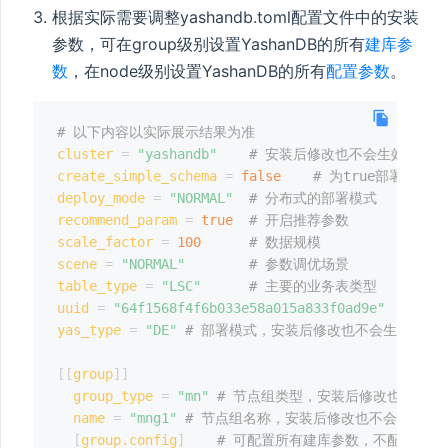
根据实际需要调整yashandb.toml配置文件中的安装
参数，可在group级别设置YashanDB的所有
建库参
数
，在node级别设置YashanDB的所有
配置参数
。
# 以下内容以实际展示结果为准
cluster
=
"yashandb"
# 安装后修改也不会生效，除
create_simple_schema
=
false
# 为true部署完会执
deploy_mode
=
"NORMAL"
# 分布式的部署模式
recommend_param
=
true
# 开启推荐参数
scale_factor
=
100
# 数据规模
scene
=
"NORMAL"
# 参数调优场景
table_type
=
"LSC"
# 主要的业务表类型
uuid
=
"64f1568f4f6b033e58a015a833f0ad9e"
# 
yas_type
=
"DE"
# 部署模式，安装后修改也不会生效，除
[
[
group
]
]
group_type
=
"mn"
# 节点组类型，安装后修改也不会生
name
=
"mng1"
# 节点组名称，安装后修改也不会生效，
[
group.config
]
# 可配置所有建库参数，不配置时采