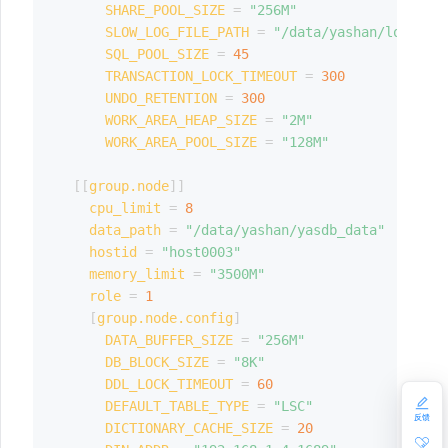
SHARE_POOL_SIZE
=
"256M"
SLOW_LOG_FILE_PATH
=
"/data/yashan/log"
SQL_POOL_SIZE
=
45
TRANSACTION_LOCK_TIMEOUT
=
300
UNDO_RETENTION
=
300
WORK_AREA_HEAP_SIZE
=
"2M"
WORK_AREA_POOL_SIZE
=
"128M"
[
[
group.node
]
]
cpu_limit
=
8
data_path
=
"/data/yashan/yasdb_data"
hostid
=
"host0003"
memory_limit
=
"3500M"
role
=
1
[
group.node.config
]
DATA_BUFFER_SIZE
=
"256M"
DB_BLOCK_SIZE
=
"8K"
DDL_LOCK_TIMEOUT
=
60
DEFAULT_TABLE_TYPE
=
"LSC"
反馈
DICTIONARY_CACHE_SIZE
=
20