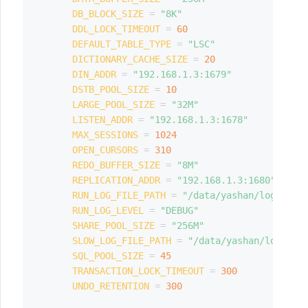
DB_BLOCK_SIZE
=
"8K"
DDL_LOCK_TIMEOUT
=
60
DEFAULT_TABLE_TYPE
=
"LSC"
DICTIONARY_CACHE_SIZE
=
20
DIN_ADDR
=
"192.168.1.3:1679"
DSTB_POOL_SIZE
=
10
LARGE_POOL_SIZE
=
"32M"
LISTEN_ADDR
=
"192.168.1.3:1678"
MAX_SESSIONS
=
1024
OPEN_CURSORS
=
310
REDO_BUFFER_SIZE
=
"8M"
REPLICATION_ADDR
=
"192.168.1.3:1680"
RUN_LOG_FILE_PATH
=
"/data/yashan/log"
RUN_LOG_LEVEL
=
"DEBUG"
SHARE_POOL_SIZE
=
"256M"
SLOW_LOG_FILE_PATH
=
"/data/yashan/log"
SQL_POOL_SIZE
=
45
TRANSACTION_LOCK_TIMEOUT
=
300
UNDO_RETENTION
=
300