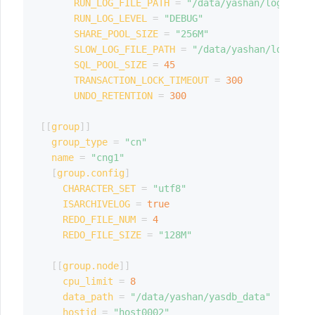
RUN_LOG_FILE_PATH
=
"/data/yashan/log"
RUN_LOG_LEVEL
=
"DEBUG"
SHARE_POOL_SIZE
=
"256M"
SLOW_LOG_FILE_PATH
=
"/data/yashan/log"
SQL_POOL_SIZE
=
45
TRANSACTION_LOCK_TIMEOUT
=
300
UNDO_RETENTION
=
300
[
[
group
]
]
group_type
=
"cn"
name
=
"cng1"
[
group.config
]
CHARACTER_SET
=
"utf8"
ISARCHIVELOG
=
true
REDO_FILE_NUM
=
4
REDO_FILE_SIZE
=
"128M"
[
[
group.node
]
]
cpu_limit
=
8
data_path
=
"/data/yashan/yasdb_data"
hostid
=
"host0002"