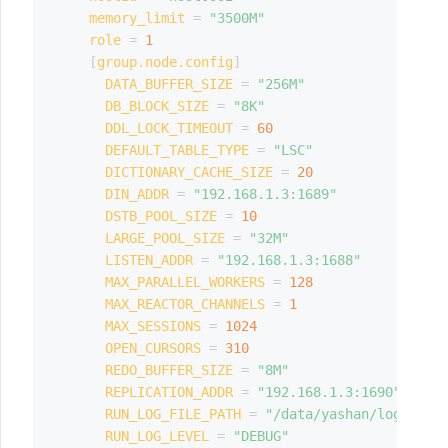
memory_limit
=
"3500M"
role
=
1
[
group.node.config
]
DATA_BUFFER_SIZE
=
"256M"
DB_BLOCK_SIZE
=
"8K"
DDL_LOCK_TIMEOUT
=
60
DEFAULT_TABLE_TYPE
=
"LSC"
DICTIONARY_CACHE_SIZE
=
20
DIN_ADDR
=
"192.168.1.3:1689"
DSTB_POOL_SIZE
=
10
LARGE_POOL_SIZE
=
"32M"
LISTEN_ADDR
=
"192.168.1.3:1688"
MAX_PARALLEL_WORKERS
=
128
MAX_REACTOR_CHANNELS
=
1
MAX_SESSIONS
=
1024
OPEN_CURSORS
=
310
REDO_BUFFER_SIZE
=
"8M"
REPLICATION_ADDR
=
"192.168.1.3:1690"
RUN_LOG_FILE_PATH
=
"/data/yashan/log"
RUN_LOG_LEVEL
=
"DEBUG"