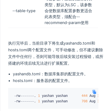
类型，默认为LSC，该参数
--table-type
会使数据库配置参数更适合
此表类型，须配合--
recommend-param使用
执行完毕后，当前目录下将生成yashandb.toml和
hosts.toml两个配置文件，可手动修改，但不建议删除
文件中任何行，否则可能导致后续安装过程报错，或所
搭建的环境后续无法进行扩展配置。
yashandb.toml：数据库集群的配置文件。
hosts.toml：服务器的配置文件。
-rw-------. 
1
 yashan yashan       
444
 Aug 
31
16
:2
-rw-------. 
1
 yashan yashan       
708
 Aug 
31
16