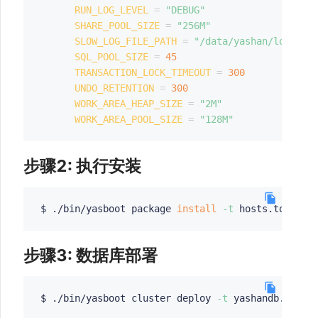
RUN_LOG_LEVEL
=
"DEBUG"
SHARE_POOL_SIZE
=
"256M"
SLOW_LOG_FILE_PATH
=
"/data/yashan/log"
SQL_POOL_SIZE
=
45
TRANSACTION_LOCK_TIMEOUT
=
300
UNDO_RETENTION
=
300
WORK_AREA_HEAP_SIZE
=
"2M"
WORK_AREA_POOL_SIZE
=
"128M"
步骤2: 执行安装
$ ./bin/yasboot package 
install
-t
步骤3: 数据库部署
$ ./bin/yasboot cluster deploy 
-t
 yashandb.toml 