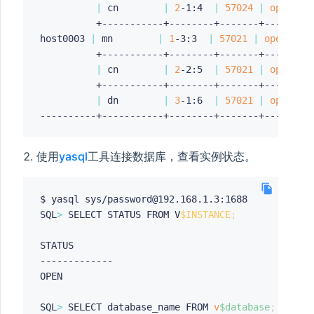
|
 cn        
|
2
-1:4  
|
57024
|
open
          +-----------+--------+-------+---------
host0003 
|
 mn        
|
1
-3:3  
|
57021
|
open
          +-----------+--------+-------+---------
|
 cn        
|
2
-2:5  
|
57021
|
open
          +-----------+--------+-------+---------
|
 dn        
|
3
-1:6  
|
57021
|
open
使用
yasql
工具连接数据库，查看实例状态。
$ yasql sys/password@192.168.1.3:1688

SQL
>
 SELECT STATUS FROM V
$INSTANCE
;
STATUS        

------------- 

OPEN        

SQL
>
 SELECT database_name FROM 
v
$database
;