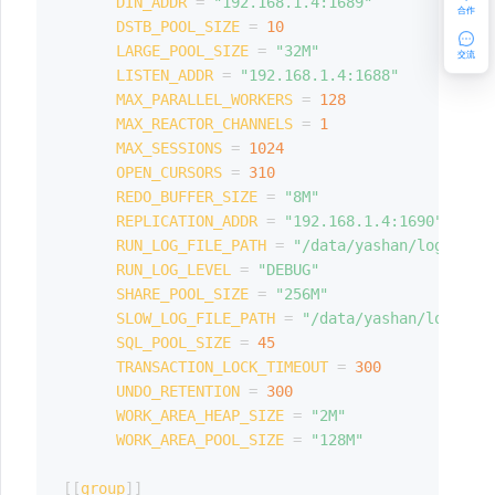
DIN_ADDR
=
"192.168.1.4:1689"
合作
DSTB_POOL_SIZE
=
10
LARGE_POOL_SIZE
=
"32M"
交流
LISTEN_ADDR
=
"192.168.1.4:1688"
MAX_PARALLEL_WORKERS
=
128
MAX_REACTOR_CHANNELS
=
1
MAX_SESSIONS
=
1024
OPEN_CURSORS
=
310
REDO_BUFFER_SIZE
=
"8M"
REPLICATION_ADDR
=
"192.168.1.4:1690"
RUN_LOG_FILE_PATH
=
"/data/yashan/log"
RUN_LOG_LEVEL
=
"DEBUG"
SHARE_POOL_SIZE
=
"256M"
SLOW_LOG_FILE_PATH
=
"/data/yashan/log"
SQL_POOL_SIZE
=
45
TRANSACTION_LOCK_TIMEOUT
=
300
UNDO_RETENTION
=
300
WORK_AREA_HEAP_SIZE
=
"2M"
WORK_AREA_POOL_SIZE
=
"128M"
[
[
group
]
]