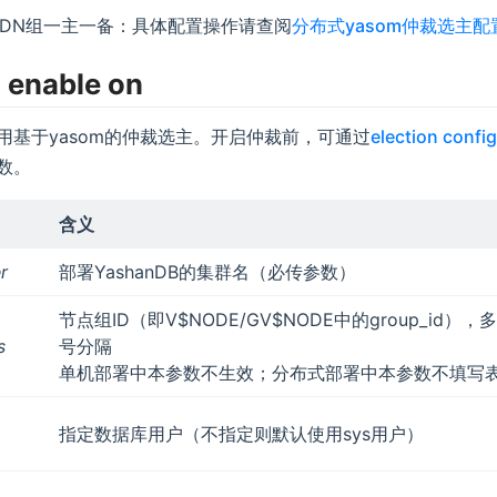
DN组一主一备：具体配置操作请查阅
分布式yasom仲裁选主配
n enable on
用基于yasom的仲裁选主。开启仲裁前，可通过
election config
数。
含义
er
部署YashanDB的集群名（必传参数）
节点组ID（即V$NODE/GV$NODE中的group_id）
s
号分隔
单机部署中本参数不生效；分布式部署中本参数不填写表
指定数据库用户（不指定则默认使用sys用户）