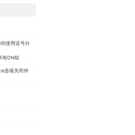
个ID间使用逗号分
所有DN组
ce选项关闭仲