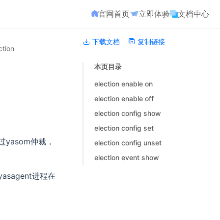
官网首页
立即体验
文档中心
下载文档
复制链接
ction
本页目录
election enable on
election enable off
election config show
election config set
yasom仲裁，
election config unset
election event show
sagent进程在