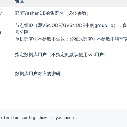
含义
er
部署YashanDB的集群名（必传参数）
节点组ID（即V$NODE/GV$NODE中的group_id）
s
号分隔
单机部署中本参数不生效；分布式部署中本参数不填写表
指定数据库用户（不指定则默认使用sys用户）
数据库用户对应的密码
 election config show 
-c
 yashandb
