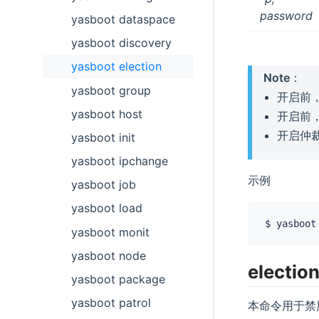
password
yasboot dataspace
yasboot discovery
yasboot election
Note
：
yasboot group
开启前
yasboot host
开启前
开启仲
yasboot init
yasboot ipchange
示例
yasboot job
yasboot load
$ yasboot
yasboot monit
yasboot node
election
yasboot package
yasboot patrol
本命令用于禁