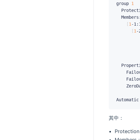
group 
1
  Protect
  Members:
[
1
-1:
[
1
-
         
         
         
  Properti
    Failo
    Failo
    ZeroD
Automatic
其中：
Protect
Membe