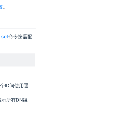
置
。
 set
命令按需配
，多个ID间使用逗
示所有DN组