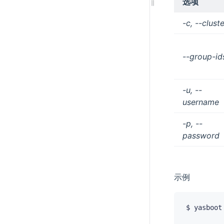
选项
-c, --clust
--group-id
-u, --
username
-p, --
password
示例
$ yasboot