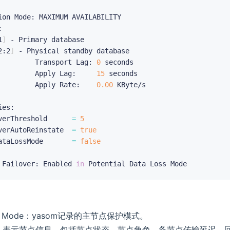
ion Mode: MAXIMUM AVAILABILITY



1
]
 - Primary database

2:2
]
 - Physical standby database

         Transport Lag: 
0
 seconds

         Apply Lag:     
15
 seconds

         Apply Rate:    
0.00
 KByte/s

es:

verThreshold      
=
5
verAutoReinstate  
=
true
ataLossMode       
=
false
 Failover: Enabled 
in
ion Mode：yasom记录的主节点保护模式。
rs：表示节点信息，包括节点状态，节点角色，备节点传输延迟，