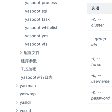
yasboot process
选项
yasboot sql
-c, --
yasboot task
cluster
yasboot whitelist
yasboot ycs
--group-
yasboot yfs
ids
配置文件
-f, --
建库参数
force
TLS加密
-u, --
yasboot运行日志
username
yasrman
-p, --
yaswrap
password
yasldr
ycsctl