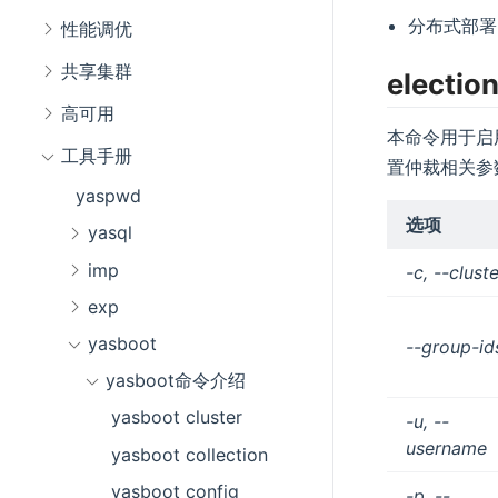
分布式部署
性能调优
共享集群
electio
高可用
本命令用于启
工具手册
置仲裁相关参
yaspwd
选项
yasql
imp
-c, --clust
exp
yasboot
--group-id
yasboot命令介绍
yasboot cluster
-u, --
username
yasboot collection
yasboot config
-p, --