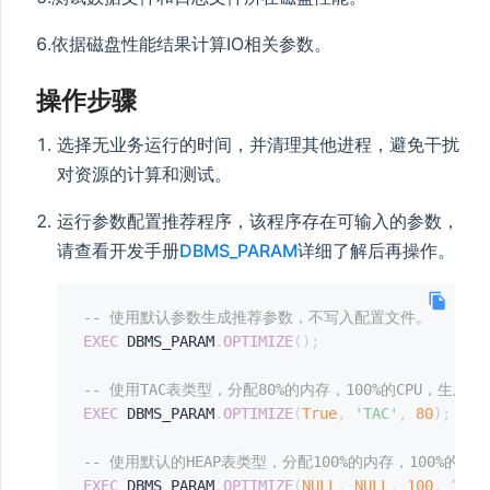
6.依据磁盘性能结果计算IO相关参数。
操作步骤
选择无业务运行的时间，并清理其他进程，避免干扰
对资源的计算和测试。
运行参数配置推荐程序，该程序存在可输入的参数，
请查看开发手册
DBMS_PARAM
详细了解后再操作。
-- 使用默认参数生成推荐参数，不写入配置文件。
EXEC
 DBMS_PARAM
.
OPTIMIZE
(
)
;
-- 使用TAC表类型，分配80%的内存，100%的CPU，生
EXEC
 DBMS_PARAM
.
OPTIMIZE
(
True
,
'TAC'
,
80
)
;
-- 使用默认的HEAP表类型，分配100%的内存，100%的
EXEC
 DBMS_PARAM
.
OPTIMIZE
(
NULL
,
NULL
,
100
,
100
)