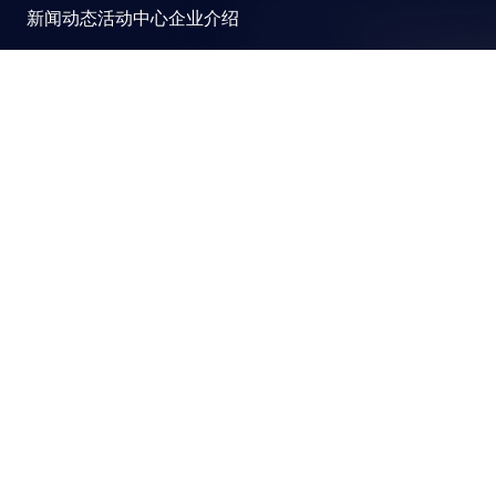
新闻动态
活动中心
企业介绍
YashanDB
崖山数据库系统YashanDB是深圳计算科学研究院自主设计
研发的新型数据库管理系统，融入原创的有界计算、近似计
算、并行可扩展和跨模融合计算理论，可满足金融、政企、
能源等关键行业对高性能、高并发及高安全性的要求。
加入技术交流群
公众号