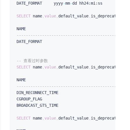
DATE_FORMAT     yyyy
-
mm
-
dd hh24:mi:ss

SELECT
 name
,
value
,
default_value
,
is_deprecated 
FR
NAME                                            
------------------------------------------------
DATE_FORMAT                                     
-- 查看过时参数
SELECT
 name
,
value
,
default_value
,
is_deprecated 
FR
NAME                                            
------------------------------------------------
DIN_RECONNECT_TIME                              
CGROUP_FLAG                                     
BROADCAST_GTS_TIME                              
SELECT
 name
,
value
,
default_value
,
is_deprecated 
FR