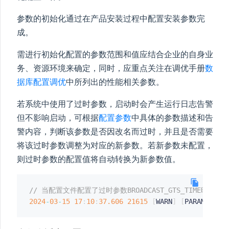
参数的初始化通过在产品安装过程中配置安装参数完
成。
需进行初始化配置的参数范围和值应结合企业的自身业
务、资源环境来确定，同时，应重点关注在调优手册
数
据库配置调优
中所列出的性能相关参数。
若系统中使用了过时参数，启动时会产生运行日志告警
但不影响启动，可根据
配置参数
中具体的参数描述和告
警内容，判断该参数是否因改名而过时，并且是否需要
将该过时参数调整为对应的新参数。若新参数未配置，
则过时参数的配置值将自动转换为新参数值。
// 当配置文件配置了过时参数BROADCAST_GTS_TIME时，r
2024
-
03
-
15
17
:
10
:
37.606
21615
[
WARN
]
[
PARAM
]
par