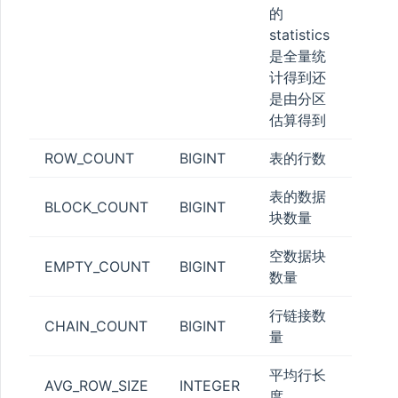
的
STATUS
statistics
是全量统
计得到还
是由分区
ESS
估算得到
ROW_COUNT
BIGINT
表的行数
ATISTICS
表的数据
BLOCK_COUNT
BIGINT
块数量
空数据块
EMPTY_COUNT
BIGINT
数量
_POOL
行链接数
N_QUOTA
CHAIN_COUNT
BIGINT
量
TA
平均行长
_QUOTA
AVG_ROW_SIZE
INTEGER
度