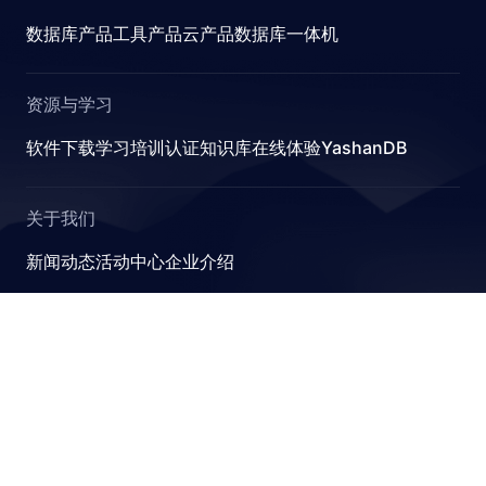
数据库产品
工具产品
云产品
数据库一体机
ETER
资源与学习
软件下载
学习
培训认证
知识库
在线体验YashanDB
关于我们
新闻动态
活动中心
企业介绍
S
YashanDB
崖山数据库系统YashanDB是深圳计算科学研究院自主设计
研发的新型数据库管理系统，融入原创的有界计算、近似计
算、并行可扩展和跨模融合计算理论，可满足金融、政企、
能源等关键行业对高性能、高并发及高安全性的要求。