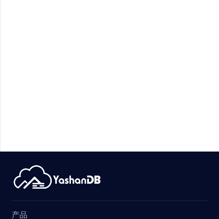
R
E_STATS
STICS
产品