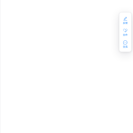
GE_QUOTA
LE
反馈
合作
交流
ON