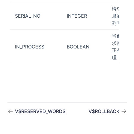
请求消
STATUS
SERIAL_NO
INTEGER
息的序
列号
当前请
ESS
求是否
IN_PROCESS
BOOLEAN
正在处
理
ATISTICS
_POOL
N_QUOTA
V$RESERVED_WORDS
V$ROLLBACK
TA
_QUOTA