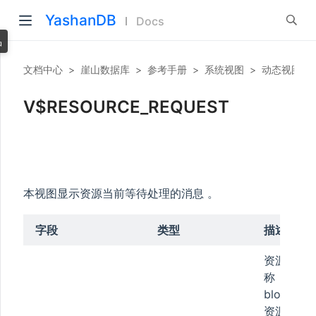
YashanDB
Docs
品
文档中心
>
崖山数据库
>
参考手册
>
系统视图
>
动态视图
>
V$RESOURCE_REQUEST
本视图显示资源当前等待处理的消息 。
字段
类型
描述
资源名
称，
block
资源