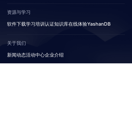
资源与学习
R
软件下载
学习
培训认证
知识库
在线体验YashanDB
关于我们
新闻动态
活动中心
企业介绍
E_STATS
YashanDB
崖山数据库系统YashanDB是深圳计算科学研究院自主设计
研发的新型数据库管理系统，融入原创的有界计算、近似计
算、并行可扩展和跨模融合计算理论，可满足金融、政企、
能源等关键行业对高性能、高并发及高安全性的要求。
STICS