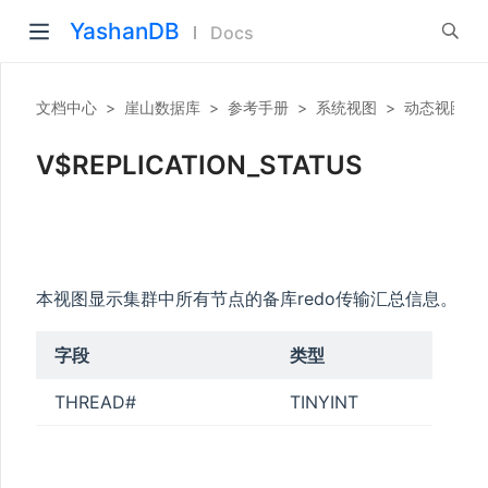
YashanDB
Docs
文档中心
>
崖山数据库
>
参考手册
>
系统视图
>
动态视图
>
V$REPLICATION_STATUS
本视图显示集群中所有节点的备库redo传输汇总信息。
字段
类型
说
THREAD#
TINYINT
实
主
* 