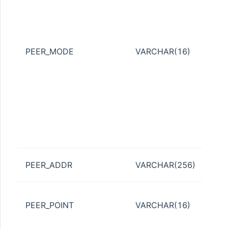
的S
* 
STATUS
库
下
PEER_MODE
VARCHAR(16)
* 
库
ESS
文
行
* 
ATISTICS
常
* 
连
对端
PEER_ADDR
VARCHAR(256)
_POOL
路
N_QUOTA
主
TA
PEER_POINT
VARCHAR(16)
点。
_QUOTA
{blo