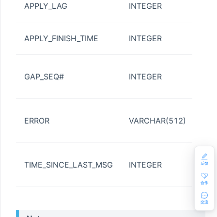
APPLY_LAG
INTEGER
（
日
APPLY_FINISH_TIME
INTEGER
间
re
GAP_SEQ#
INTEGER
志序
存在
该
ERROR
VARCHAR(512)
NE
误
UMN_STAT
从
TIME_SINCE_LAST_MSG
INTEGER
消
反馈
时
合作
交流