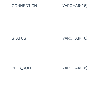
已
CONNECTION
VARCHAR(16)
*
DI
未
日
* 
STATUS
VARCHAR(16)
* N
需
对
* 
PEER_ROLE
VARCHAR(16)
* 
* 
连
对
态
V$