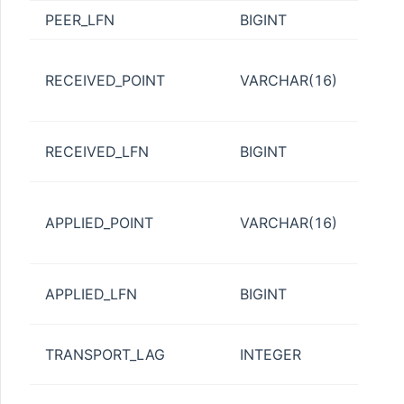
GE_QUOTA
PEER_LFN
BIGINT
主
备
LE
RECEIVED_POINT
VARCHAR(16)
点。
{blo
备
RECEIVED_LFN
BIGINT
列
备
ON
APPLIED_POINT
VARCHAR(16)
点。
{blo
备
APPLIED_LFN
BIGINT
列
日
TRANSPORT_LAG
INTEGER
（
日