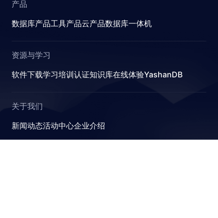
产品
AGE
数据库产品
工具产品
云产品
数据库一体机
GE_POOL
GE_STAT
资源与学习
STAT
软件下载
学习
培训认证
知识库
在线体验YashanDB
_CACHE
_POOL
关于我们
N_QUOTA
新闻动态
活动中心
企业介绍
TA
_QUOTA
YashanDB
GE_QUOTA
崖山数据库系统YashanDB是深圳计算科学研究院自主设计
TICS_CACHE
研发的新型数据库管理系统，融入原创的有界计算、近似计
算、并行可扩展和跨模融合计算理论，可满足金融、政企、
T_VALUES
能源等关键行业对高性能、高并发及高安全性的要求。