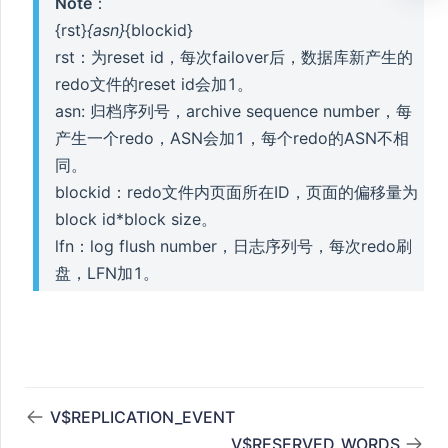
Note
：
{rst}
{asn}
{blockid}
rst：为reset id，每次failover后，数据库新产生的
ABLES
redo文件的reset id会加1。
asn: 归档序列号，archive sequence number，每
产生一个redo，ASN会加1，每个redo的ASN不相
同。
blockid：redo文件内页面所在ID，页面的偏移量为
RESS
block id*block size。
lfn：log flush number，日志序列号，每次redo刷
ENT
盘，LFN加1。
ATUS
R_GROUP
V$REPLICATION_EVENT
V$RESERVED_WORDS