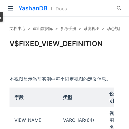
YashanDB
Docs
品
文档中心
>
崖山数据库
>
参考手册
>
系统视图
>
动态视图
>
V$FIXED_VIEW_DEFINITION
本视图显示当前实例中每个固定视图的定义信息。
说
字段
类型
明
视
VIEW_NAME
VARCHAR(64)
图
名