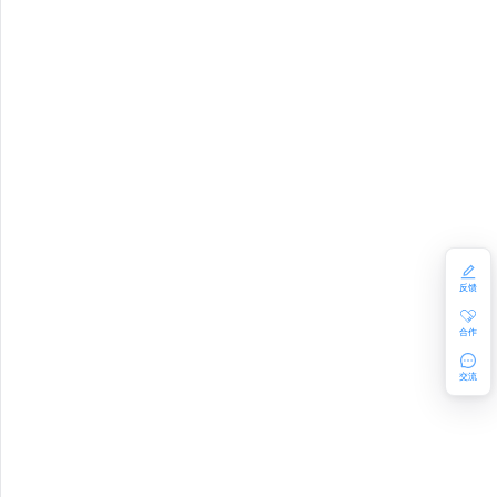
STATUS
ESS
ATISTICS
反馈
合作
_POOL
交流
N_QUOTA
TA
_QUOTA