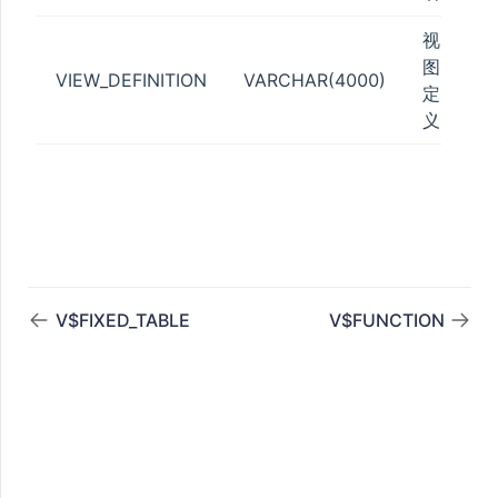
视
图
VIEW_DEFINITION
VARCHAR(4000)
定
义
V$FIXED_TABLE
V$FUNCTION