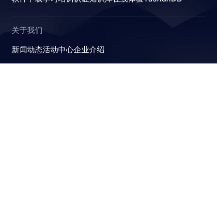
关于我们
ABLES
新闻动态
活动中心
企业介绍
YashanDB
RESS
崖山数据库系统YashanDB是深圳计算科学研究院自主设计
研发的新型数据库管理系统，融入原创的有界计算、近似计
算、并行可扩展和跨模融合计算理论，可满足金融、政企、
ENT
能源等关键行业对高性能、高并发及高安全性的要求。
ATUS
R_GROUP