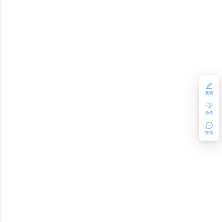
STATUS
ESS
反馈
ATISTICS
合作
交流
_POOL
N_QUOTA
TA
_QUOTA