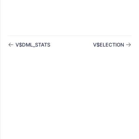
V$DML_STATS
V$ELECTION