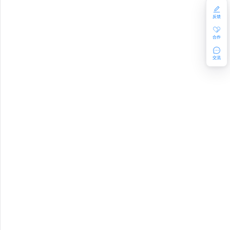
GE_QUOTA
反馈
LE
合作
交流
ON