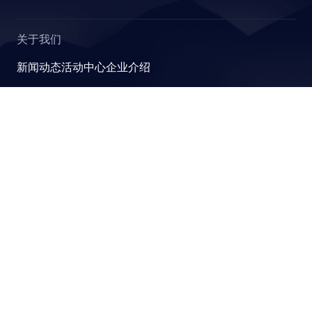
R
关于我们
新闻动态
活动中心
企业介绍
YashanDB
崖山数据库系统YashanDB是深圳计算科学研究院自主设计
E_STATS
研发的新型数据库管理系统，融入原创的有界计算、近似计
算、并行可扩展和跨模融合计算理论，可满足金融、政企、
能源等关键行业对高性能、高并发及高安全性的要求。
STICS