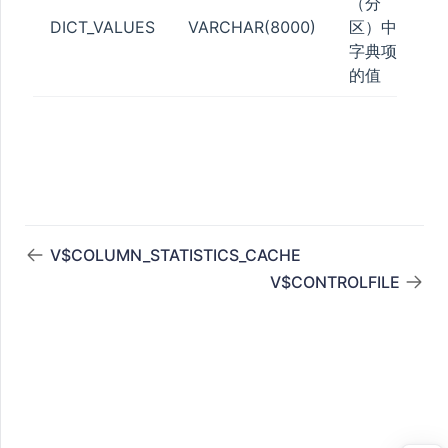
（分
DICT_VALUES
VARCHAR(8000)
区）中
STATUS
字典项
的值
ESS
ATISTICS
V$COLUMN_STATISTICS_CACHE
V$CONTROLFILE
_POOL
N_QUOTA
TA
_QUOTA