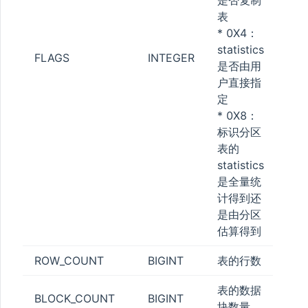
表
STATUS
* 0X4：
statistics
FLAGS
INTEGER
是否由用
户直接指
ESS
定
* 0X8：
标识分区
ATISTICS
表的
statistics
是全量统
计得到还
是由分区
_POOL
估算得到
N_QUOTA
ROW_COUNT
BIGINT
表的行数
TA
表的数据
_QUOTA
BLOCK_COUNT
BIGINT
块数量