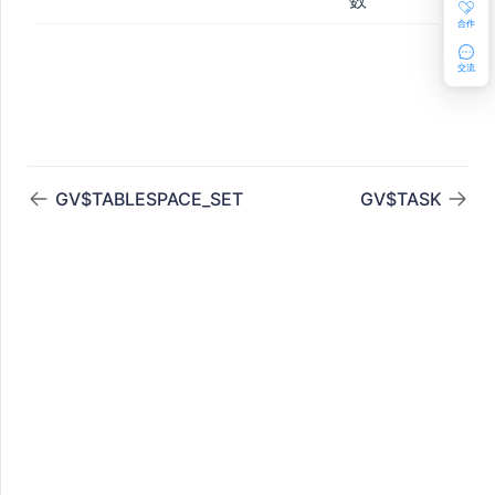
合作
交流
GV$TABLESPACE_SET
GV$TASK
UMN_STAT