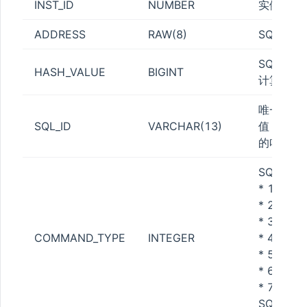
INST_ID
NUMBER
实例ID
ADDRESS
RAW(8)
SQL地址
SQL的哈
HASH_VALUE
BIGINT
计算得到
唯一标识一
SQL_ID
VARCHAR(13)
值，具体
的哈希/
SQL的命
* 1：SQL
* 2：SQL
* 3：SQL
COMMAND_TYPE
INTEGER
* 4：SQL
* 5：SQ
* 6：SQL
* 7：
SQL_AN