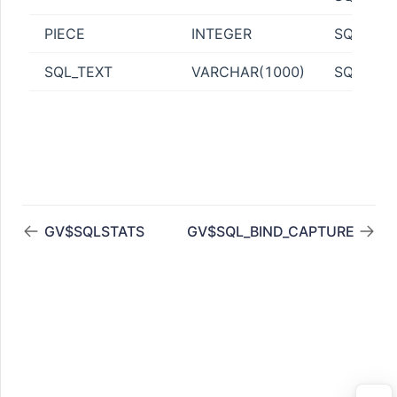
STATUS
PIECE
INTEGER
SQL文
SQL_TEXT
VARCHAR(1000)
SQL文本
ESS
ATISTICS
GV$SQLSTATS
GV$SQL_BIND_CAPTURE
_POOL
N_QUOTA
TA
_QUOTA