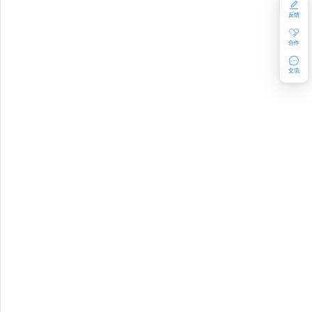
GE_QUOTA
反馈
合作
LE
交流
ON