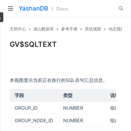
YashanDB
Docs
品
文档中心
>
崖山数据库
>
参考手册
>
系统视图
>
动态视图
>
GV$SQLTEXT
本视图显示当前正在执行的SQL语句汇总信息。
字段
类型
说明
GROUP_ID
NUMBER
组ID
GROUP_NODE_ID
NUMBER
组内节点I