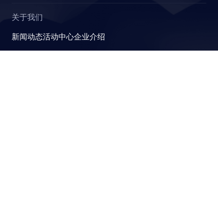
关于我们
R
新闻动态
活动中心
企业介绍
YashanDB
崖山数据库系统YashanDB是深圳计算科学研究院自主设计
研发的新型数据库管理系统，融入原创的有界计算、近似计
E_STATS
算、并行可扩展和跨模融合计算理论，可满足金融、政企、
能源等关键行业对高性能、高并发及高安全性的要求。
STICS