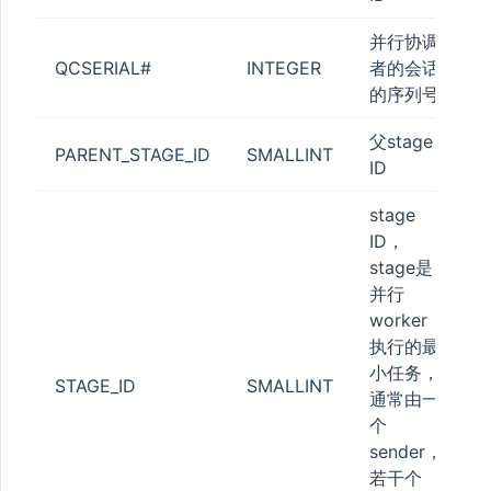
STATUS
并行协调
QCSERIAL#
INTEGER
者的会话
的序列号
父stage
ESS
PARENT_STAGE_ID
SMALLINT
ID
stage
ATISTICS
ID，
stage是
并行
worker
执行的最
_POOL
小任务，
STAGE_ID
SMALLINT
N_QUOTA
通常由一
个
TA
sender，
_QUOTA
若干个