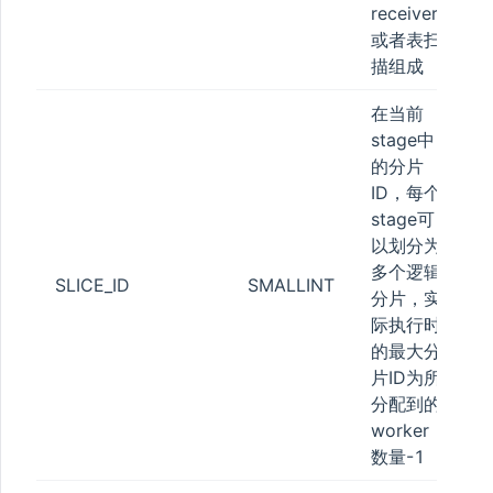
GE_QUOTA
receiver
或者表扫
描组成
LE
在当前
stage中
的分片
ID，每个
stage可
以划分为
ON
多个逻辑
SLICE_ID
SMALLINT
分片，实
际执行时
的最大分
片ID为所
分配到的
worker
数量-1