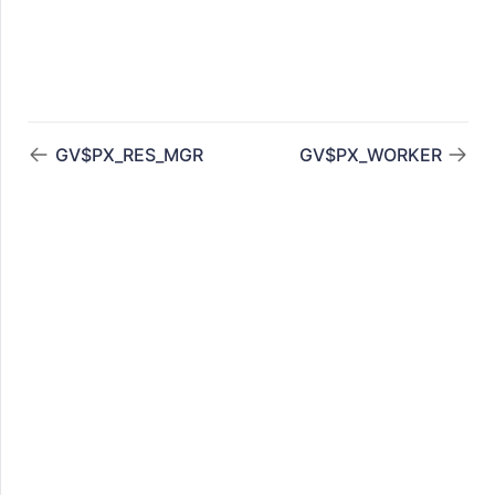
ABLES
GV$PX_RES_MGR
GV$PX_WORKER
RESS
ENT
ATUS
R_GROUP