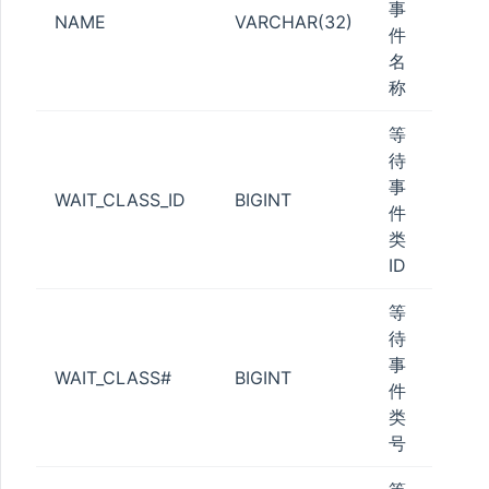
事
NAME
VARCHAR(32)
件
STATUS
名
称
等
ESS
待
事
WAIT_CLASS_ID
BIGINT
件
ATISTICS
类
ID
等
待
_POOL
事
WAIT_CLASS#
BIGINT
件
N_QUOTA
类
TA
号
_QUOTA