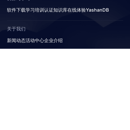
软件下载
学习
培训认证
知识库
在线体验YashanDB
ETER
关于我们
新闻动态
活动中心
企业介绍
YashanDB
S
崖山数据库系统YashanDB是深圳计算科学研究院自主设计
研发的新型数据库管理系统，融入原创的有界计算、近似计
算、并行可扩展和跨模融合计算理论，可满足金融、政企、
能源等关键行业对高性能、高并发及高安全性的要求。