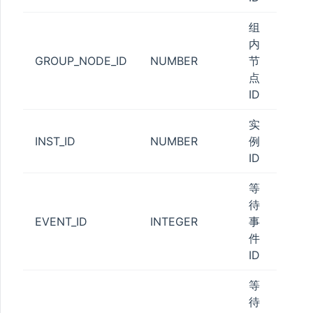
组
内
GROUP_NODE_ID
NUMBER
节
点
ID
实
INST_ID
NUMBER
例
ID
等
待
EVENT_ID
INTEGER
事
件
ID
等
待