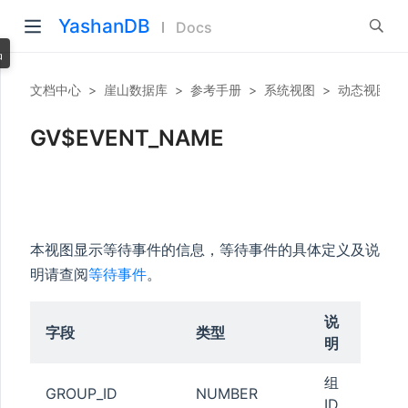
YashanDB
Docs
品
文档中心
>
崖山数据库
>
参考手册
>
系统视图
>
动态视图
>
GV$EVENT_NAME
本视图显示等待事件的信息，等待事件的具体定义及说
明请查阅
等待事件
。
说
字段
类型
明
组
GROUP_ID
NUMBER
ID