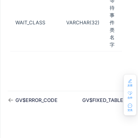
等
GE_QUOTA
待
事
LE
WAIT_CLASS
VARCHAR(32)
件
类
名
字
ON
反馈
合作
GV$ERROR_CODE
GV$FIXED_TABLE
交流