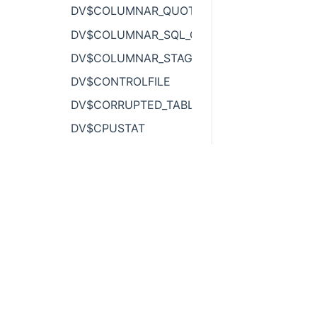
DV$COLUMNAR_QUOTA
DV$COLUMNAR_SQL_QUOTA
DV$COLUMNAR_STAGE_QUOTA
DV$CONTROLFILE
DV$CORRUPTED_TABLE
DV$CPUSTAT
DV$DATABASE
DV$DATABUCKET
DV$DATAFILE
DV$DATA_CONNECTION
DV$DIAG_INCIDENT
400 838
0400
DV$DIAG_PROBLEM
DV$DICT_CACHE
邮箱：info@yashandb.com
DV$DICT_CURSOR