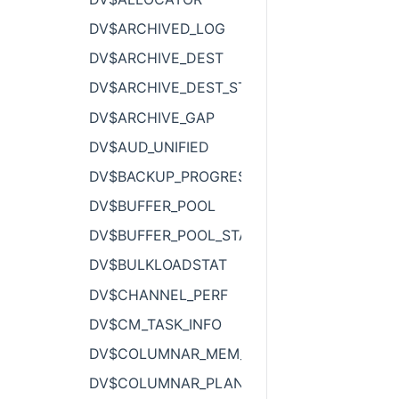
DV$ARCHIVED_LOG
DV$ARCHIVE_DEST
DV$ARCHIVE_DEST_STATUS
DV$ARCHIVE_GAP
DV$AUD_UNIFIED
DV$BACKUP_PROGRESS
DV$BUFFER_POOL
DV$BUFFER_POOL_STATISTICS
DV$BULKLOADSTAT
DV$CHANNEL_PERF
DV$CM_TASK_INFO
DV$COLUMNAR_MEM_POOL
DV$COLUMNAR_PLAN_QUOTA