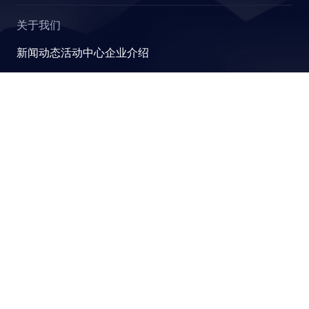
关于我们
新闻动态
活动中心
企业介绍
ETER
YashanDB
崖山数据库系统YashanDB是深圳计算科学研究院自主设计
研发的新型数据库管理系统，融入原创的有界计算、近似计
算、并行可扩展和跨模融合计算理论，可满足金融、政企、
S
能源等关键行业对高性能、高并发及高安全性的要求。