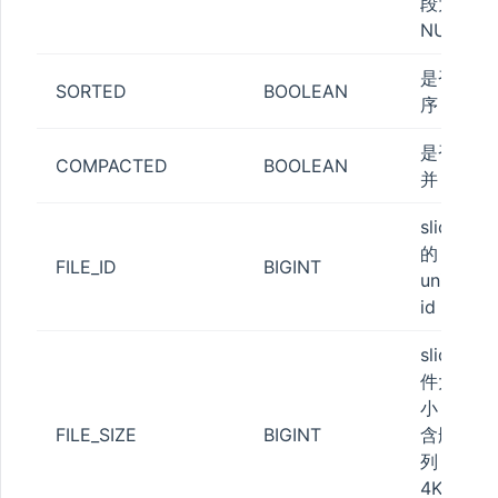
段为
NULL
STATUS
是否排
SORTED
BOOLEAN
序
ESS
是否合
COMPACTED
BOOLEAN
并
ATISTICS
slice
的
FILE_ID
BIGINT
unique
id
slice文
_POOL
件大
N_QUOTA
小，包
TA
FILE_SIZE
BIGINT
含删除
列，
_QUOTA
4K对