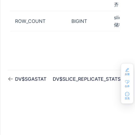
GE_QUOTA
齐
slice存
ROW_COUNT
BIGINT
LE
储行数
ON
反馈
DV$SGASTAT
DV$SLICE_REPLICATE_STATS
合作
交流