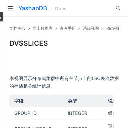
YashanDB
Docs
品
文档中心
>
崖山数据库
>
参考手册
>
系统视图
>
动态视图
>
DV$SLICES
本视图显示分布式集群中所有主节点上的LSC表冷数据
的存储相关统计信息。
字段
类型
说明
GROUP_ID
INTEGER
组ID
组内节