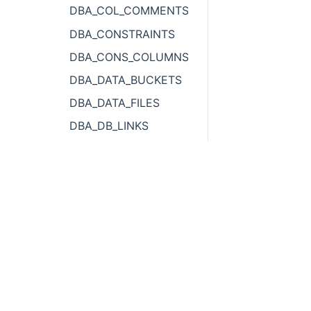
DBA_COL_COMMENTS
DBA_CONSTRAINTS
DBA_CONS_COLUMNS
DBA_DATA_BUCKETS
DBA_DATA_FILES
DBA_DB_LINKS
DBA_DEPENDENCIES
DBA_DIRECTORIES
DBA_DIST_KEY_COLUMNS
DBA_DIST_TABLES
DBA_EXTENTS
400 838
0400
DBA_EXTERNAL_LOCATIONS
DBA_EXTERNAL_TABLES
邮箱：info@yashandb.com
DBA_FREE_SPACE