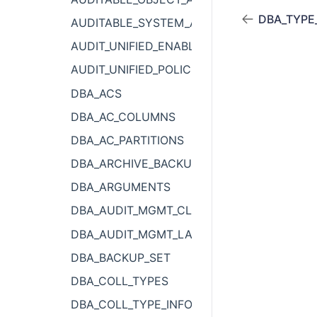
DBA_TYPE
AUDITABLE_SYSTEM_ACTIONS
AUDIT_UNIFIED_ENABLED_POLICIES
AUDIT_UNIFIED_POLICIES
DBA_ACS
DBA_AC_COLUMNS
DBA_AC_PARTITIONS
DBA_ARCHIVE_BACKUPSET
DBA_ARGUMENTS
DBA_AUDIT_MGMT_CLEANUP_JOBS
DBA_AUDIT_MGMT_LAST_ARCH_TS
DBA_BACKUP_SET
DBA_COLL_TYPES
DBA_COLL_TYPE_INFO