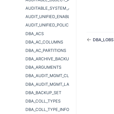
AUDITABLE_SYSTEM_ACTIONS
AUDIT_UNIFIED_ENABLED_POLICIES
AUDIT_UNIFIED_POLICIES
DBA_ACS
DBA_LOBS
DBA_AC_COLUMNS
DBA_AC_PARTITIONS
DBA_ARCHIVE_BACKUPSET
DBA_ARGUMENTS
DBA_AUDIT_MGMT_CLEANUP_JOBS
DBA_AUDIT_MGMT_LAST_ARCH_TS
DBA_BACKUP_SET
DBA_COLL_TYPES
DBA_COLL_TYPE_INFO