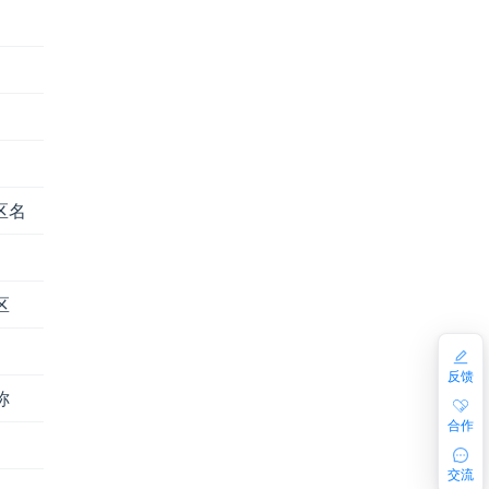
区名
区
反馈
称
合作
交流