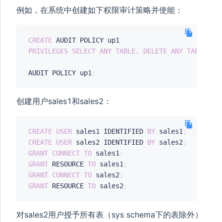
例如，在系统中创建如下权限审计策略并使能：
CREATE
PRIVILEGES
SELECT
ANY
TABLE
,
DELETE
ANY
TABLE
;
AUDIT POLICY up1
;
创建用户sales1和sales2：
CREATE
USER
 sales1 IDENTIFIED 
BY
 sales1
;
CREATE
USER
 sales2 IDENTIFIED 
BY
 sales2
;
GRANT
CONNECT
TO
 sales1
;
GRANT
 RESOURCE 
TO
 sales1
;
GRANT
CONNECT
TO
 sales2
;
GRANT
 RESOURCE 
TO
 sales2
;
对sales2用户授予所有表（sys schema下的表除外）