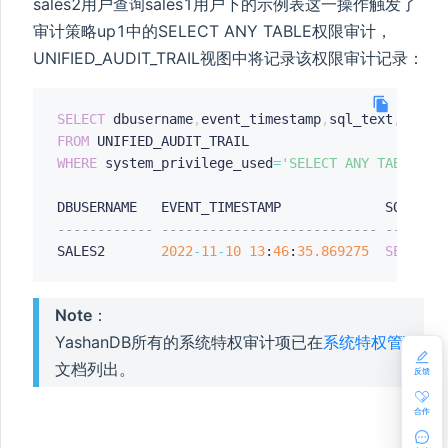
sales2用户查询sales1用户下的示例表这一操作触发了
审计策略up1中的SELECT ANY TABLE权限审计，
UNIFIED_AUDIT_TRAIL视图中将记录该权限审计记录：
SELECT
 dbusername
,
event_timestamp
,
sql_text
,
syste
FROM
WHERE
 system_privilege_used
=
'SELECT ANY TABLE'
;
------------ --------------------------- -------
SALES2       
2022
-
11
-
10
13
:
46
:
35.869275
SELECT
Note
：
YashanDB所有的系统特权审计项已在
系统特权管理
文档列出。
反馈
合作