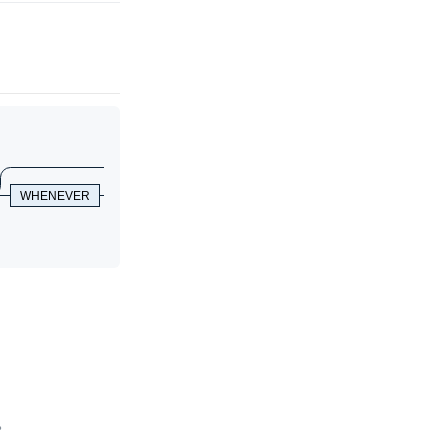
syntax
::
=
NOAUDIT POLICY policy_name
[
WHENEVER
NOT
SUCCESSFUL
。