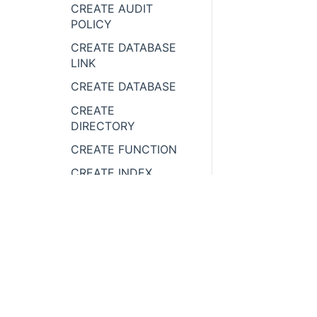
CREATE AUDIT
POLICY
CREATE DATABASE
LINK
CREATE DATABASE
CREATE
DIRECTORY
CREATE FUNCTION
CREATE INDEX
CREATE LIBRARY
CREATE
MATERIALIZED
VIEW
CREATE OUTLINE
400 838
0400
CREATE PACKAGE