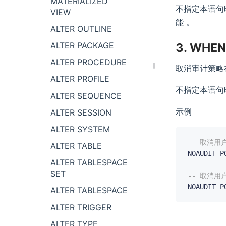
MATERIALIZED
不指定本语句
VIEW
能 。
ALTER OUTLINE
ALTER PACKAGE
3. WHEN
ALTER PROCEDURE
取消审计策略
ALTER PROFILE
不指定本语句
ALTER SEQUENCE
示例
ALTER SESSION
ALTER SYSTEM
-- 取消用
ALTER TABLE
NOAUDIT P
ALTER TABLESPACE
SET
-- 取消用
NOAUDIT P
ALTER TABLESPACE
ALTER TRIGGER
ALTER TYPE