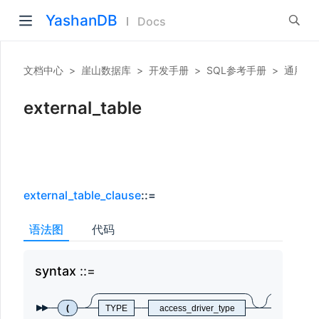
YashanDB
Docs
文档中心
>
崖山数据库
>
开发手册
>
SQL参考手册
>
通用SQ
external_table
external_table_clause
::=
语法图
代码
syntax
syn
(
TYPE
access_driver_type
externa