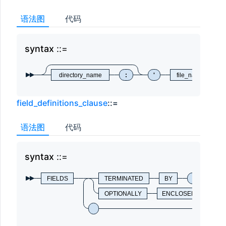
语法图
代码
syntax
syn
directory_name
:
'
file_name
field_definitions_clause
::=
语法图
代码
syntax
syn
FIELDS
TERMINATED
BY
'
cha
OPTIONALLY
ENCLOSED
BY