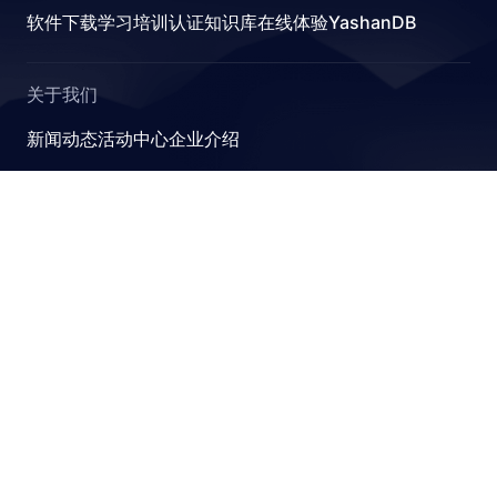
软件下载
学习
培训认证
知识库
在线体验YashanDB
关于我们
新闻动态
活动中心
企业介绍
YashanDB
崖山数据库系统YashanDB是深圳计算科学研究院自主设计
研发的新型数据库管理系统，融入原创的有界计算、近似计
算、并行可扩展和跨模融合计算理论，可满足金融、政企、
能源等关键行业对高性能、高并发及高安全性的要求。