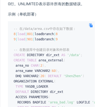
0行。UNLIMITED表示容许所有的数据错误。
示例（单机部署）
-- 在/data/area.csv中存在如下数据：
8
|
load
|
801
|
loadbranch
|
8
9
|
load
|
901
|
loadbranch
|
9
-- 在数据库中创建目录对象和外部表
CREATE
 DIRECTORY dir_ext 
AS
'/data'
;
CREATE
TABLE
 area_external
(
 area_no 
CHAR
(
2
)
,
 area_name VARCHAR2
(
60
)
,
 DHQ VARCHAR2
(
20
)
DEFAULT
'ShenZhen'
)
ORGANIZATION EXTERNAL
(
TYPE
 YASDB_LOADER

DEFAULT
 DIRECTORY dir_ext

 ACCESS PARAMETERS
(
  RECORDS BADFILE 
'area_bad.log'
 LOGFILE 
'area_l