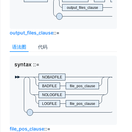
output_files_clause
output_files_clause
::=
语法图
代码
syntax
syn
NOBADFILE
BADFILE
file_pos_clause
NOLOGFILE
LOGFILE
file_pos_clause
file_pos_clause
::=