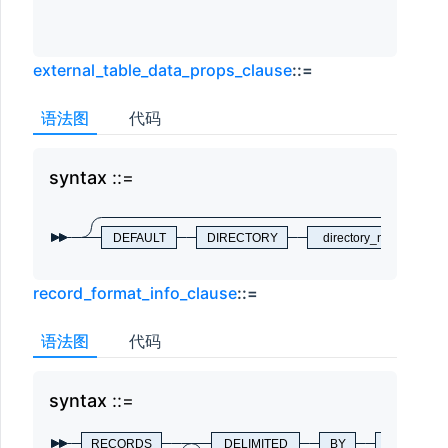
external_table_data_props_clause
::=
语法图
代码
syntax
syn
DEFAULT
DIRECTORY
directory_name
record_format_info_clause
::=
语法图
代码
syntax
syn
RECORDS
DELIMITED
BY
NEWLINE