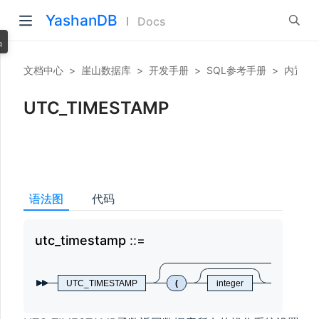
YashanDB
Docs
品
文档中心
>
崖山数据库
>
开发手册
>
SQL参考手册
>
内置函
UTC_TIMESTAMP
语法图
代码
utc_timestamp
utc
UTC_TIMESTAMP
(
integer
)