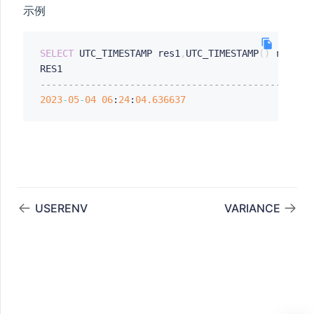
示例
SELECT
 UTC_TIMESTAMP res1
,
UTC_TIMESTAMP
(
)
 res2
,
U
------------------------------------------------
2023
-
05
-
04
06
:
24
:
04.636637
USERENV
VARIANCE