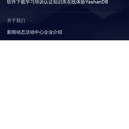
软件下载
学习
培训认证
知识库
在线体验YashanDB
关于我们
新闻动态
活动中心
企业介绍
YashanDB
崖山数据库系统YashanDB是深圳计算科学研究院自主设计
研发的新型数据库管理系统，融入原创的有界计算、近似计
算、并行可扩展和跨模融合计算理论，可满足金融、政企、
能源等关键行业对高性能、高并发及高安全性的要求。