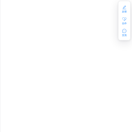
反馈
合作
GE
交流
YPT
YPT