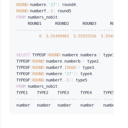
ROUND
(
numbere
,
'17'
)
 round4
,
ROUND
(
numberf
,
-
1
)
FROM
 numbers_nobit
;
----------- ----------- ----------- ----------- 
0
5.55499983
5.55555556
5.55499983
SELECT
 TYPEOF
(
ROUND
(
numbere
,
numbera
)
)
 type1
,
TYPEOF
(
ROUND
(
numbere
,
numberb
)
)
 type2
,
TYPEOF
(
ROUND
(
numberf
,
15660
)
)
 type3
,
TYPEOF
(
ROUND
(
numbere
,
'17'
)
)
 type4
,
TYPEOF
(
ROUND
(
numberf
,
-
1
)
)
FROM
 numbers_nobit
;
-------- -------- --------- --------- --------