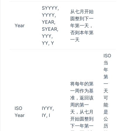
SYYYY,
从七月开始
YYYY,
圆整到下一
YEAR,
Year
年第一天，
SYEAR,
否则本年第
YYY,
一天
YY, Y
ISO
当
年
P
第
将每年的第
一
一周作为基
天
准，返回该
可
周的第一
能
ISO
IYYY,
天，从七月
是
Year
IY, I
开始圆整到
公
下一年第一
历