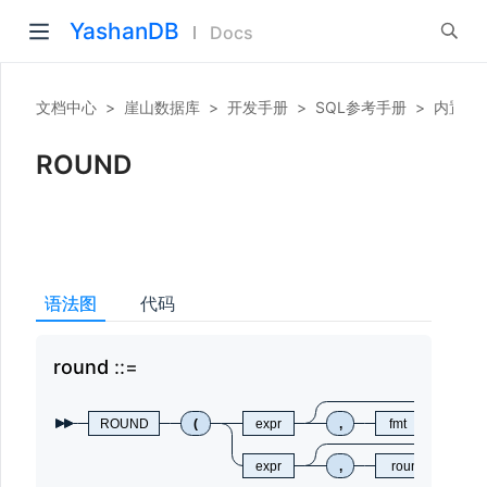
YashanDB
Docs
文档中心
>
崖山数据库
>
开发手册
>
SQL参考手册
>
内置函
ROUND
语法图
代码
round
rou
ROUND
(
expr
,
fmt
expr
,
round_number