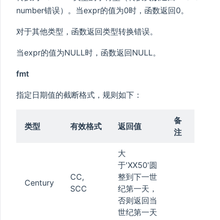
number错误）。当expr的值为0时，函数返回0。
对于其他类型，函数返回类型转换错误。
GE
当expr的值为NULL时，函数返回NULL。
fmt
指定日期值的截断格式，规则如下：
备
类型
有效格式
返回值
注
大
于'XX50'圆
YPT
CC,
整到下一世
Century
YPT
SCC
纪第一天，
否则返回当
世纪第一天