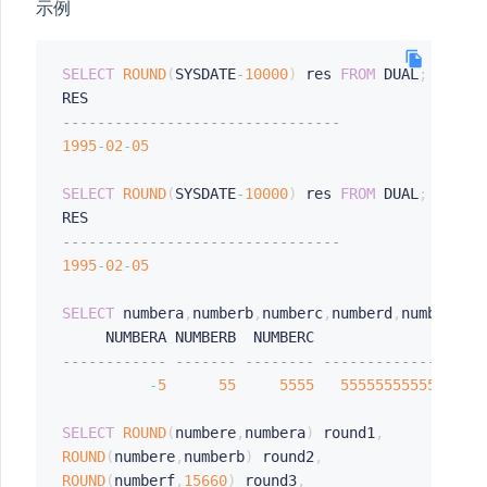
示例
SELECT
ROUND
(
SYSDATE
-
10000
)
 res 
FROM
 DUAL
;
-------------------------------- 
1995
-
02
-
05
SELECT
ROUND
(
SYSDATE
-
10000
)
 res 
FROM
 DUAL
;
-------------------------------- 
1995
-
02
-
05
SELECT
 numbera
,
numberb
,
numberc
,
numberd
,
numbere
,
n
P
TUS
------------ ------- -------- ------------------
-
5
55
5555
5555555555555555
SION
SELECT
ROUND
(
numbere
,
numbera
)
 round1
,
ROUND
(
numbere
,
numberb
)
 round2
,
ROUND
(
numberf
,
15660
)
 round3
,