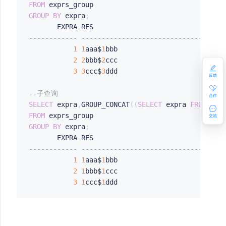
FROM
GROUP
BY
 expra
;
------------ -----------------------------------
1
1
aaa$
1
bbb                           
2
2
bbb$
2
ccc                           
3
3
ccc$
3
ddd      

反馈
--子查询
合作
SELECT
 expra
,
GROUP_CONCAT
(
(
SELECT
 expra 
FROM
 exp
FROM
交流
P
GROUP
BY
 expra
;
------------ -----------------------------------
1
1
aaa$
1
bbb                           
2
1
bbb$
1
ccc                           
3
1
ccc$
1