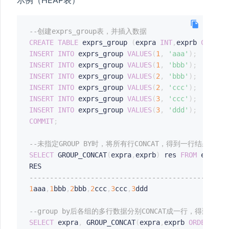
示例（HEAP表）
--创建exprs_group表，并插入数据
CREATE
TABLE
 exprs_group 
(
expra 
INT
,
exprb 
CHAR
(
3
GE
INSERT
INTO
 exprs_group 
VALUES
(
1
,
'aaa'
)
;
INSERT
INTO
 exprs_group 
VALUES
(
1
,
'bbb'
)
;
INSERT
INTO
 exprs_group 
VALUES
(
2
,
'bbb'
)
;
INSERT
INTO
 exprs_group 
VALUES
(
2
,
'ccc'
)
;
INSERT
INTO
 exprs_group 
VALUES
(
3
,
'ccc'
)
;
INSERT
INTO
 exprs_group 
VALUES
(
3
,
'ddd'
)
;
COMMIT
;
--未指定GROUP BY时，将所有行CONCAT，得到一行结果
SELECT
 GROUP_CONCAT
(
expra
,
exprb
)
 res 
FROM
 exprs_
YPT
------------------------------------------------
1
aaa
,
1
bbb
,
2
bbb
,
2
ccc
,
3
ccc
,
3
ddd                    
YPT
--group by后各组的多行数据分别CONCAT成一行，得到按
SELECT
 expra
,
 GROUP_CONCAT
(
expra
,
exprb 
ORDER
BY