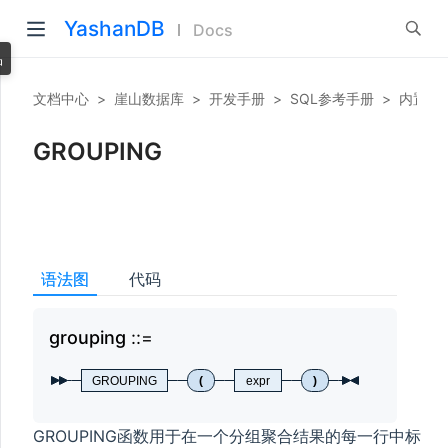
YashanDB
Docs
品
文档中心
>
崖山数据库
>
开发手册
>
SQL参考手册
>
内置函
GROUPING
语法图
代码
grouping
gro
GROUPING
(
expr
)
GROUPING函数用于在一个分组聚合结果的每一行中标