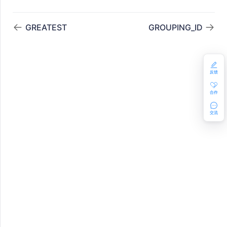
GREATEST
GROUPING_ID
GE
反馈
合作
交流
YPT
YPT