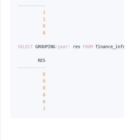
-----------
1
1
0
0
SELECT
 GROUPING
(
year
)
 res 
FROM
 finance_info 
GROU
-----------
0
0
0
0
0
1