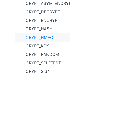
CRYPT_ASYM_ENCRYPT
CRYPT_DECRYPT
CRYPT_ENCRYPT
CRYPT_HASH
CRYPT_HMAC
CRYPT_KEY
CRYPT_RANDOM
CRYPT_SELFTEST
CRYPT_SIGN
CRYPT_VERIFY
CURRENT_TIMESTAMP
DATE
DATE_ADD
DATE_FORMAT
400 838