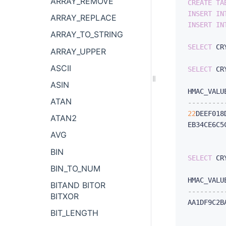
ARRAY_REMOVE
CREATE
TA
INSERT
IN
ARRAY_REPLACE
INSERT
IN
ARRAY_TO_STRING
SELECT
 CR
ARRAY_UPPER
ASCII
SELECT
 CR
ASIN
ATAN
---------
22
DEEF018
ATAN2
EB34CE6C5
AVG
BIN
SELECT
 CR
BIN_TO_NUM
BITAND BITOR
---------
BITXOR
AA1DF9C2B
BIT_LENGTH