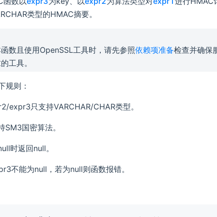
AC函数以
expr3
为key、以
expr2
为算法类型对
expr1
进行HMA
ARCHAR类型的HMAC摘要。
函数且使用OpenSSL工具时，请先参照
依赖项准备
检查并确保
求的工具。
下规则：
xpr2/expr3只支持VARCHAR/CHAR类型。
支持SM3国密算法。
null时返回null。
xpr3不能为null，若为null则函数报错。