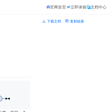
官网首页
立即体验
文档中心
下载文档
复制链接
CRYPT_HMAC
::
=
CRYPT_HMAC
"("
expr1
","