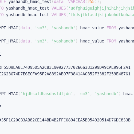
BLE
 yashandb_hmac_test
(
data
VARCHAR
(
255
)
)
;
TO
 yashandb_hmac_test 
VALUES
(
'udfghuiguighjijhihihjihjsi
TO
 yashandb_hmac_test 
VALUES
(
'fkdsjfklasdjkfjakohdfkohas
YPT_HMAC
(
data
,
'sm3'
,
'yashandb'
)
 hmac_value 
FROM
 yashan
YPT_HMAC
(
data
,
'sm3'
,
'yashandb'
)
 hmac_value 
FROM
 yashan
------------------------------------------------------- 
DF55D9EA8E74D95D5A2C83E90927737026663B1299DA9CAE995F2A1 

C2623674D7E6ECFA95F2A8892AB97F38414A0B52F3382F259E48761 

YPT_HMAC
(
'hjdhsafdhasdasfdfjdn'
,
'sm3'
,
'yashandb'
)
 hmac
------------------------------------------------------- 
A35F1C20CB3AB82CE144BD4B2FFC0894CEA5B054920514D76DC833B 
