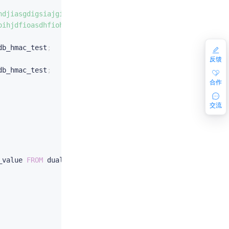
hdjiasgdigsiajgijdsaji'
)
;
oihjdfioasdhfioh'
)
;
db_hmac_test
;
反馈
db_hmac_test
;
合作
交流
_value 
FROM
 dual
;