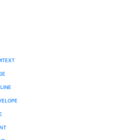
MTEXT
GE
LINE
VELOPE
E
NT