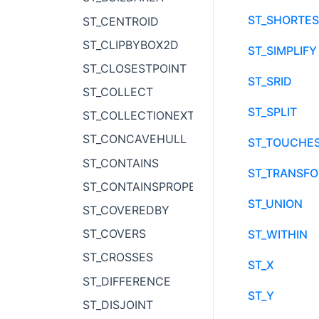
ST_SHORTES
ST_CENTROID
ST_CLIPBYBOX2D
ST_SIMPLIFY
ST_CLOSESTPOINT
ST_SRID
ST_COLLECT
ST_SPLIT
ST_COLLECTIONEXTRACT
ST_CONCAVEHULL
ST_TOUCHE
ST_CONTAINS
ST_TRANSF
ST_CONTAINSPROPERLY
ST_UNION
ST_COVEREDBY
ST_COVERS
ST_WITHIN
ST_CROSSES
ST_X
ST_DIFFERENCE
ST_Y
ST_DISJOINT