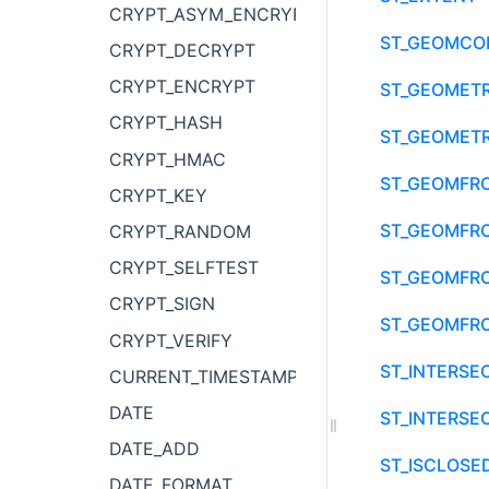
CRYPT_ASYM_ENCRYPT
ST_GEOMCO
CRYPT_DECRYPT
CRYPT_ENCRYPT
ST_GEOMET
CRYPT_HASH
ST_GEOMET
CRYPT_HMAC
ST_GEOMFR
CRYPT_KEY
ST_GEOMFR
CRYPT_RANDOM
CRYPT_SELFTEST
ST_GEOMFR
CRYPT_SIGN
ST_GEOMFR
CRYPT_VERIFY
ST_INTERSE
CURRENT_TIMESTAMP
DATE
ST_INTERSE
DATE_ADD
ST_ISCLOSE
DATE_FORMAT