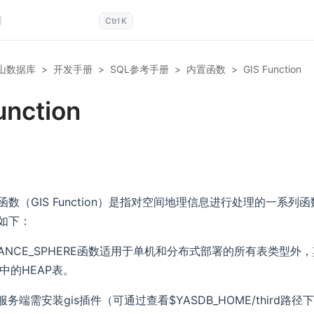
Ctrl
K
山数据库
>
开发手册
>
SQL参考手册
>
内置函数
>
GIS Function
unction
数（GIS Function）是指对空间地理信息进行处理的一系列
如下：
ISTANCE_SPHERE函数适用于单机和分布式部署的所有表类型
中的HEAP表。
DB服务端需安装gis插件（可通过查看$YASDB_HOME/third路径