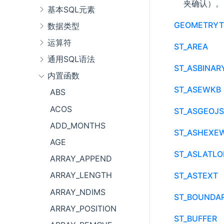
夹确认）。
基本SQL元素
GEOMETRYT
数据类型
运算符
ST_AREA
通用SQL语法
ST_ASBINAR
内置函数
ST_ASEWKB
ABS
ACOS
ST_ASGEOJ
ADD_MONTHS
ST_ASHEXE
AGE
ST_ASLATL
ARRAY_APPEND
ARRAY_LENGTH
ST_ASTEXT
ARRAY_NDIMS
ST_BOUNDA
ARRAY_POSITION
ST_BUFFER