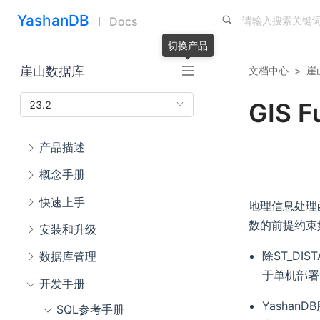
YashanDB
Docs
切换产品
崖山数据库
文档中心
>
崖
GIS F
23.2
产品描述
概念手册
快速上手
地理信息处理函
数的前提约束
安装和升级
除ST_D
数据库管理
于单机部署
开发手册
Yashan
SQL参考手册