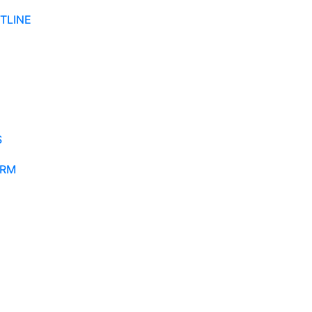
TLINE
S
ORM