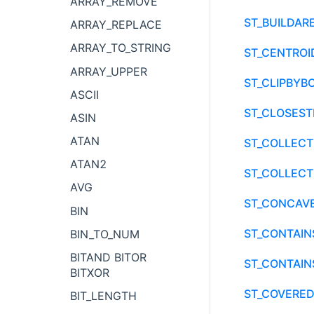
ARRAY_REMOVE
ST_BUILDAR
ARRAY_REPLACE
ARRAY_TO_STRING
ST_CENTROI
ARRAY_UPPER
ST_CLIPBYB
ASCII
ST_CLOSEST
ASIN
ATAN
ST_COLLECT
ATAN2
ST_COLLECT
AVG
ST_CONCAV
BIN
ST_CONTAIN
BIN_TO_NUM
BITAND BITOR
ST_CONTAIN
BITXOR
ST_COVERE
BIT_LENGTH