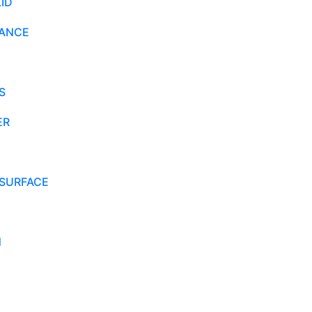
ID
TANCE
S
ER
SURFACE
N