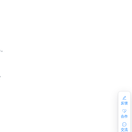
出。
。
。
反馈
合作
交流