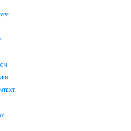
YPE
Y
SON
WKB
ONTEXT
RY