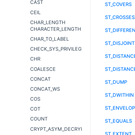
CAST
ST_COVERS
CEIL
ST_CROSSES
CHAR_LENGTH
CHARACTER_LENGTH
ST_DIFFERE
CHAR_TO_LABEL
ST_DISJOINT
CHECK_SYS_PRIVILEGE
ST_DISTANC
CHR
COALESCE
ST_DISTANC
CONCAT
ST_DUMP
CONCAT_WS
ST_DWITHIN
COS
ST_ENVELOP
COT
COUNT
ST_EQUALS
CRYPT_ASYM_DECRYPT
ST_EXTENT