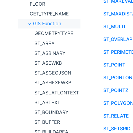
ST_MAKEVAL
FLOOR
ST_MAXDIS
GET_TYPE_NAME
GIS Function
ST_MULTI
GEOMETRYTYPE
ST_OVERLAP
ST_AREA
ST_PERIMET
ST_ASBINARY
ST_ASEWKB
ST_POINT
ST_ASGEOJSON
ST_POINTON
ST_ASHEXEWKB
ST_POINTZ
ST_ASLATLONTEXT
ST_ASTEXT
ST_POLYGO
ST_BOUNDARY
ST_RELATE
ST_BUFFER
ST_SETSRID
ST_BUILDAREA