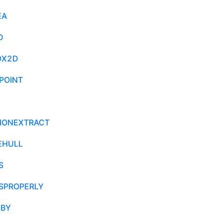
EA
D
OX2D
POINT
IONEXTRACT
EHULL
S
SPROPERLY
DBY