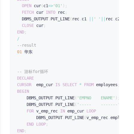
OPEN
 cur
(
c1
=>
'01'
)
;
FETCH
 cur 
INTO
 rec
;
  DBMS_OUTPUT
.
PUT_LINE
(
rec
.
c1 
||
' '
||
rec
.
c2
)
;
CLOSE
 cur
;
END
;
/
--result
01
 华东

-- 游标for循环
DECLARE
CURSOR
  emp_cur 
IS
SELECT
*
FROM
 employees
;
BEGIN
    DBMS_OUTPUT
.
PUT_LINE
(
'EMPNO    ENAME'
)
;
    DBMS_OUTPUT
.
PUT_LINE
(
'-----    -------'
)
;
FOR
 v_emp_rec 
IN
 emp_cur 
LOOP
        DBMS_OUTPUT
.
PUT_LINE
(
v_emp_rec
.
employee_
END
LOOP
;
END
;