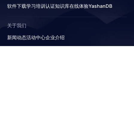
软件下载
学习
培训认证
知识库
在线体验YashanDB
关于我们
新闻动态
活动中心
企业介绍
YashanDB
崖山数据库系统YashanDB是深圳计算科学研究院自主设计
研发的新型数据库管理系统，融入原创的有界计算、近似计
算、并行可扩展和跨模融合计算理论，可满足金融、政企、
能源等关键行业对高性能、高并发及高安全性的要求。