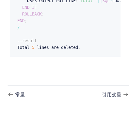
    DBMS_OUTPUT
.
PUT_LINE
(
'Total '
||
SQL
%
rowcount
|
END
IF
;
ROLLBACK
;
END
;
/
--result
Total 
5
 lines are deleted
.
常量
引用变量