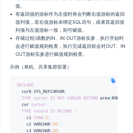
值。
有返回值的游标作为左值时将会判断右值游标的返回
值列项，若右值游标未绑定SQL语句，或者其返回值
列项与左值游标一致，则可赋值。
存储过程/函数的IN、IN OUT游标实参，执行开始时
会进行赋值规则检查，执行完成返回前会对OUT、IN
OUT游标实参进行赋值规则检查。
示例（单机、共享集群部署）
DECLARE
  cur0 SYS_REFCURSOR
;
TYPE
cursor
IS
REF
CURSOR
RETURN
 area
%
ROWTYPE
;
  cur 
cursor
;
TYPE
record
IS
RECORD
(
    c1 
CHAR
(
2
)
,
	c2 VARCHAR
(
20
)
,
	c3 VARCHAR
(
20
)