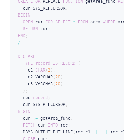
CREATE
OR
 REPLACE 
FUNCTION
 getArea_func 
RETURN
 S
  cur SYS_REFCURSOR
;
BEGIN
OPEN
 cur 
FOR
SELECT
*
FROM
 area 
WHERE
 area_no
=
RETURN
 cur
;
END
;
/
DECLARE
TYPE
record
IS
RECORD
(
    c1 
CHAR
(
2
)
,
	c2 VARCHAR
(
20
)
,
	c3 VARCHAR
(
20
)
)
;
  rec 
record
;
  cur SYS_REFCURSOR
;
BEGIN
  cur 
:=
 getArea_func
;
FETCH
 cur 
INTO
 rec
;
  DBMS_OUTPUT
.
PUT_LINE
(
rec
.
c1 
||
' '
||
rec
.
c2
||
' '
CLOSE
 cur
;