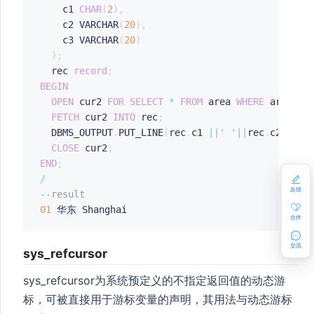
    c1 
CHAR
(
2
)
,
	c2 VARCHAR
(
20
)
,
	c3 VARCHAR
(
20
)
)
;
  rec 
record
;
BEGIN
OPEN
 cur2 
FOR
SELECT
*
FROM
 area 
WHERE
 area_no
FETCH
 cur2 
INTO
 rec
;
  DBMS_OUTPUT
.
PUT_LINE
(
rec
.
c1 
||
' '
||
rec
.
c2
||
' '
CLOSE
 cur2
;
END
;
/
反馈
--result
01
合作
交流
sys_refcursor
sys_refcursor为系统预定义的不指定返回值的动态游
标，可被直接用于游标变量的声明，其用法与动态游标