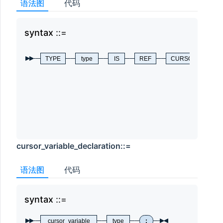
语法图
代码
syntax
syn
TYPE
type
IS
REF
CURSOR
cursor_variable_declaration::=
语法图
代码
syntax
syn
cursor_variable
type
;