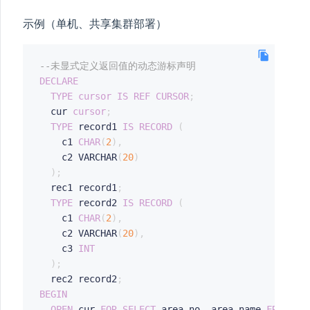
示例（单机、共享集群部署）
--未显式定义返回值的动态游标声明
DECLARE
TYPE
cursor
IS
REF
CURSOR
;
  cur 
cursor
;
TYPE
 record1 
IS
RECORD
(
    c1 
CHAR
(
2
)
,
	c2 VARCHAR
(
20
)
)
;
  rec1 record1
;
TYPE
 record2 
IS
RECORD
(
    c1 
CHAR
(
2
)
,
	c2 VARCHAR
(
20
)
,
	c3 
INT
)
;
  rec2 record2
;
BEGIN
OPEN
 cur 
FOR
SELECT
 area_no
,
 area_name 
FROM
 ar