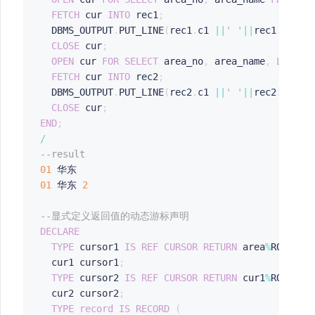
FETCH
 cur 
INTO
 rec1
;
  DBMS_OUTPUT
.
PUT_LINE
(
rec1
.
c1 
||
' '
||
rec1
.
c2
)
;
CLOSE
 cur
;
OPEN
 cur 
FOR
SELECT
 area_no
,
 area_name
,
LENGTH
FETCH
 cur 
INTO
 rec2
;
  DBMS_OUTPUT
.
PUT_LINE
(
rec2
.
c1 
||
' '
||
rec2
.
c2
||
'
CLOSE
 cur
;
END
;
/
--result
01
01
 华东 
2
--显式定义返回值的动态游标声明
DECLARE
TYPE
 cursor1 
IS
REF
CURSOR
RETURN
 area
%
ROWTYPE
  cur1 cursor1
;
TYPE
 cursor2 
IS
REF
CURSOR
RETURN
 cur1
%
ROWTYPE
  cur2 cursor2
;
TYPE
record
IS
RECORD
(