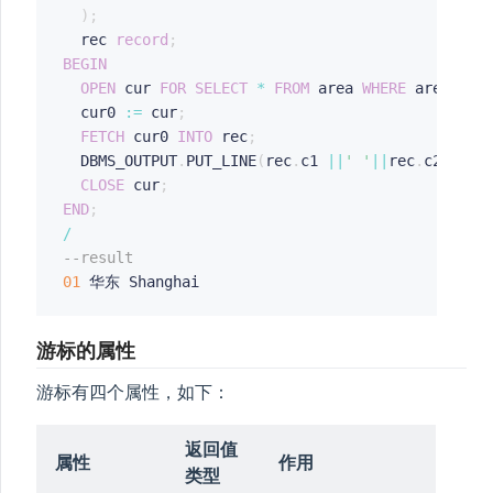
)
;
  rec 
record
;
BEGIN
OPEN
 cur 
FOR
SELECT
*
FROM
 area 
WHERE
 area_no
=
  cur0 
:=
 cur
;
FETCH
 cur0 
INTO
 rec
;
  DBMS_OUTPUT
.
PUT_LINE
(
rec
.
c1 
||
' '
||
rec
.
c2
||
' '
CLOSE
 cur
;
END
;
/
--result
01
游标的属性
游标有四个属性，如下：
返回值
属性
作用
类型