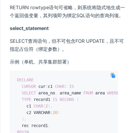
RETURN rowtype语句可省略，则系统将隐式地生成一
个返回值变量，其列项即为绑定SQL语句的查询列项。
select_statement
SELECT查询语句，但不可包含FOR UPDATE，且不可
指定占位符（绑定参数）。
示例（单机、共享集群部署）
DECLARE
CURSOR
 cur
(
c1 
CHAR
)
IS
SELECT
 area_no
,
 area_name 
FROM
 area 
WHERE
 area
TYPE
 record1 
IS
RECORD
(
    c1 
CHAR
(
2
)
,
	c2 VARCHAR
(
20
)
)
;
  rec record1
;
BEGIN