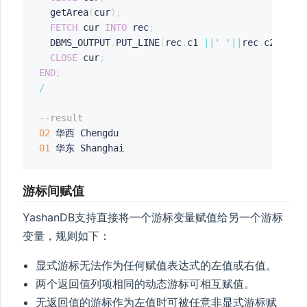
  getArea
(
cur
)
;
FETCH
 cur 
INTO
 rec
;
  DBMS_OUTPUT
.
PUT_LINE
(
rec
.
c1 
||
' '
||
rec
.
c2
||
' '
CLOSE
 cur
;
END
;
/
--result 
02
01
游标间赋值
YashanDB支持直接将一个游标变量赋值给另一个游标
变量，规则如下：
显式游标无法作为任何赋值表达式的左值或右值。
两个返回值列项相同的动态游标可相互赋值。
无返回值的游标作为左值时可被任意非显式游标赋