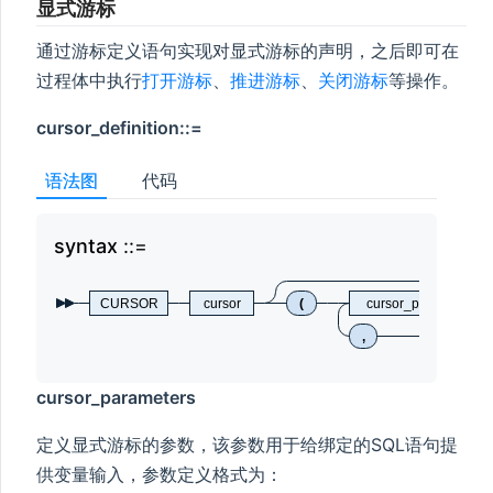
显式游标
通过游标定义语句实现对显式游标的声明，之后即可在
过程体中执行
打开游标
、
推进游标
、
关闭游标
等操作。
cursor_definition::=
语法图
代码
syntax
syn
CURSOR
cursor
(
cursor_parameters
,
cursor_parameters
定义显式游标的参数，该参数用于给绑定的SQL语句提
供变量输入，参数定义格式为：