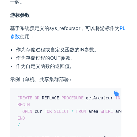
一致。
游标参数
基于系统预定义的sys_refcursor，可以将游标作为
PL
参数
使用：
作为存储过程或自定义函数的IN参数。
作为存储过程的OUT参数。
作为自定义函数的返回值。
示例（单机、共享集群部署）
CREATE
OR
 REPLACE 
PROCEDURE
 getArea
(
cur 
IN
OUT
 S
BEGIN
OPEN
 cur 
FOR
SELECT
*
FROM
 area 
WHERE
 area_no
=
END
;
/