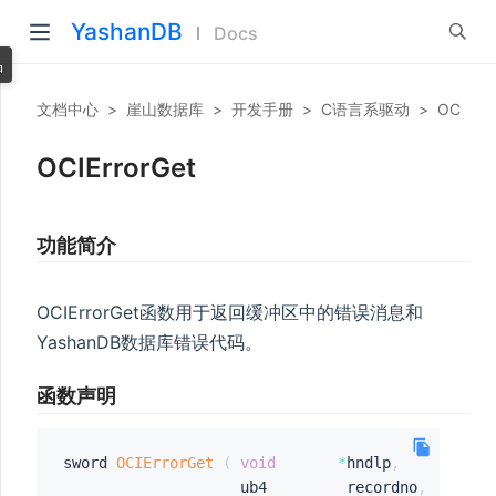
YashanDB
Docs
品
文档中心
>
崖山数据库
>
开发手册
>
C语言系驱动
>
OCI驱动
OCIErrorGet
功能简介
OCIErrorGet函数用于返回缓冲区中的错误消息和
YashanDB数据库错误代码。
函数声明
sword 
OCIErrorGet
(
void
*
hndlp
,
                    ub4         recordno
,