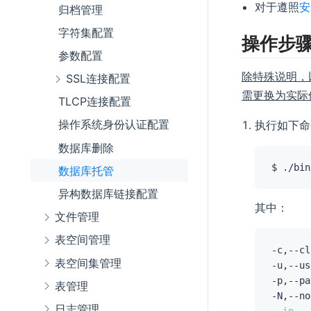
对于遵照
安
归档管理
字符集配置
操作步
参数配置
除特殊说明，
SSL连接配置
需更换为实际
TLCP连接配置
操作系统身份认证配置
执行如下命
数据库删除
$ ./bin
数据库托管
异构数据库链接配置
其中：
文件管理
表空间管理
-c,--cluster	集群
表空间集管理
-u,--username
-p,--password
表管理
日志管理
--ip