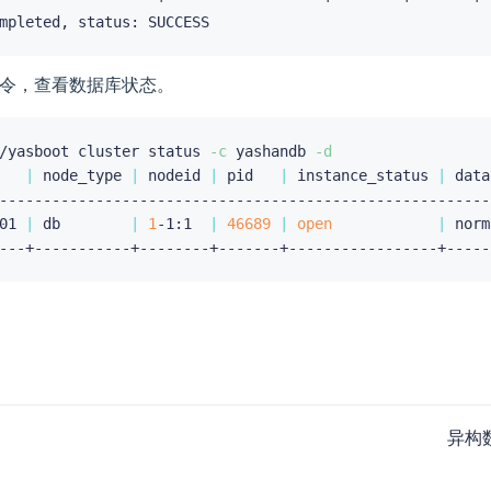
令，查看数据库状态。
/yasboot cluster status 
-c
 yashandb 
-d
   
|
 node_type 
|
 nodeid 
|
 pid   
|
 instance_status 
|
 data
--------------------------------------------------------
01 
|
 db        
|
1
-1:1  
|
46689
|
open
|
 norm
异构