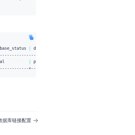
base_status 
|
 database_role 
|
 listen_address 
|
 data_path

--------------------------------------------------------
al          
|
 primary       
|
192.168
.1.2:1688   
|
 /data
数据库链接配置