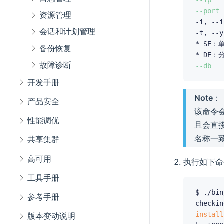
--port
	
资源管理
会话和计划管理
-t, --yas-type
* SE：
备份恢复
故障诊断
--db
开发手册
Note
：
产品安全
该命令会
性能调优
且会直接替
名称一致
共享集群
高可用
执行如下命令
工具手册
$ ./bin
参考手册
checkin
install
版本变动说明