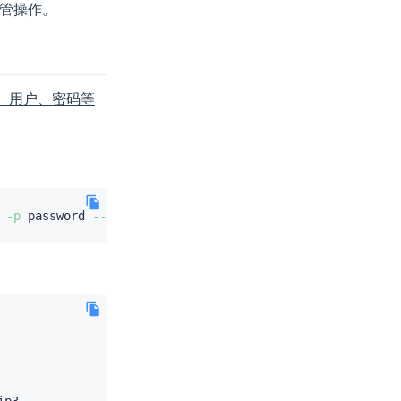
管操作。
径、用户、密码等
 
-p
 password 
--ip
 ip1,ip2,
..