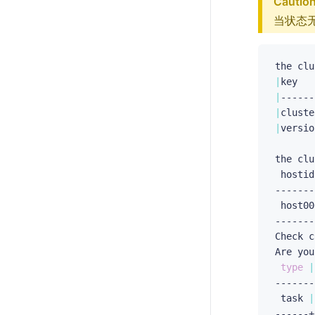
Cautio
当状态
|
key   
|
|
cluste
|
versio
the clu
 hostid
-------
 host00
-------
Check c
Are you
type
|
-------
 task 
|
------+