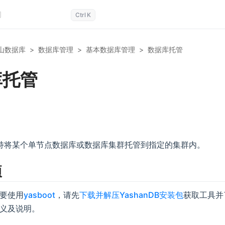
Ctrl
K
山数据库
>
数据库管理
>
基本数据库管理
>
数据库托管
库托管
DB支持将某个单节点数据库或数据库集群托管到指定的集群内。
项
要使用
yasboot
，请先
下载并解压YashanDB安装包
获取工具并
义及说明。