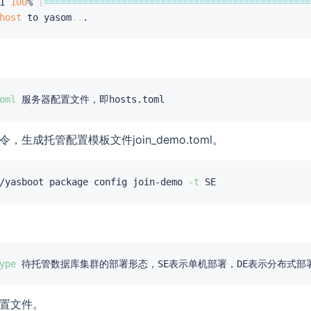
1 
100
% 
[
==
==
==
==
==
==
==
==
==
==
==
==
==
==
==
==
==
==
==
==
==
==
==
==
host
 to yasom
..
oml
，生成托管配置模板文件join_demo.toml。
/yasboot package config join-demo 
-t
ype
置文件。