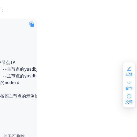
：
录

反馈
目录

合作
交流
改，若无可删除
