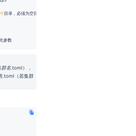
ME
目录，必须为空目录

集群名
.toml），
名
.toml（若集群