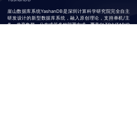
崖山数据库系统YashanDB是深圳计算科学研究院完全自主
研发设计的新型数据库系统，融入原创理论，支持单机/主
备、共享集群、分布式等多种部署方式，覆盖OLTP/HTAP/O
LAP交易和分析混合负载场景，为客户提供一站式的企业级
融合数据管理解决方案。
助手号
公众号
联系我们
bilibili
知乎