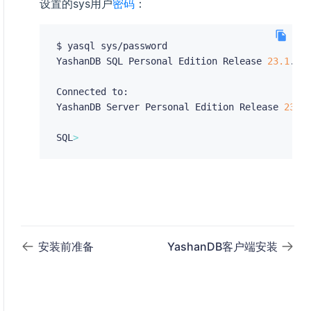
设置的sys用户
密码
：
$ yasql sys/password

YashanDB SQL Personal Edition Release 
23.1
.0.1
Connected to:

YashanDB Server Personal Edition Release 
23.1
SQL
>
安装前准备
YashanDB客户端安装